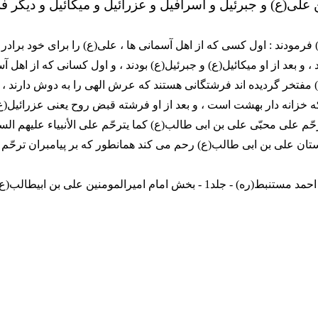
 علی(ع) و جبرئیل و اسرافیل و عزرائیل و میکائیل و دیگر 
رمودند : اول کسی که از اهل آسمانی ها ، علی(ع) را برای خود براد
، و بعد از او میکائیل(ع) و جبرئیل(ع) بودند ، و اول کسانی که از اهل آ
فتخر گردیده اند فرشتگانی هستند که عرش الهی را به دوش دارند ، بعد
خزانه دار بهشت است ، و بعد از او فرشته قبض روح یعنی عزرائیل(ع)
ّم علی محبّی علی بن ابی طالب(ع) کما یترحّم علی الأنبیاء علیهم السل
تان علی بن ابی طالب(ع) رحم می کند همانطور که بر پیامبران ترحّم م
(القطره - سید احمد مستنبط(ره) - جلد1 - بخش امام امیرالمومنین علی بن ابی