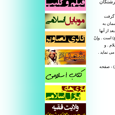
فرشتگان
ر گرفت
سمان به
 از آنها
 است . وإنّ
ام . و
ی نماید .
طالب(ع) - صفحه