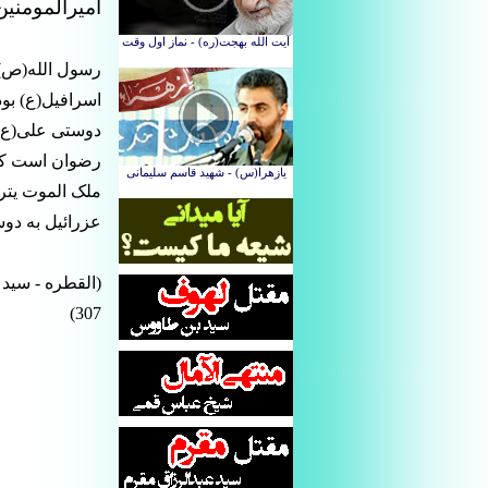
امیرالمومنین
رسول الله(ص) ف
اسرافیل(ع) بود 
دوستی علی(ع) م
رضوان است که 
ملک الموت یترح
عزرائیل به دوس
307)