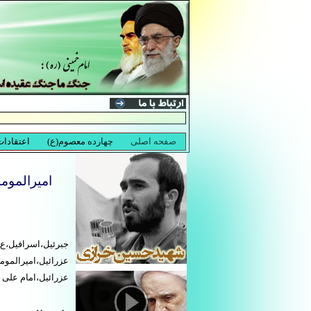
امیرالمومن
جبرئیل،اسرافیل،عزر
عزرائیل،امیرالمومن
عزرائیل،امام علی و