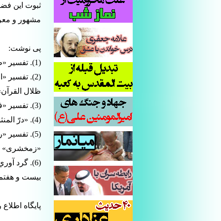
ثبوت این فضی
مشهور و معرو
پی نوشت:
(1). تفسير «طبرى»، جلد 28، صفحه 15.
ظلال القرآن»، جلد 8، صفحه 21
(3). تفسير «فخر رازى»، جلد 29، صفحه 271.
(4). «درّ المنثور»، جلد 6، صفحه 185.
«زمخشرى» در 
(6). گرد آو
بیست و هفتم، ج 23، 
پایگاه اطلاع