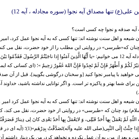
ن علی(ع) تنها مصداق آیه نجوا (سوره مجادله ، آیه 12)
 آیه صدقه و نجوا چه کسى است؟
شیعه و اهل سنت نوشته اند: تنها کسى که به آیه نجوا عمل کرد، امیر
چنان که«طبرسى» در روایتى این مطلب را از خود حضرت، نقل مى کند
در سوره مجادله آیه 12 می خوانیم: «یا أَیُّهَا الَّذِینَ آمَنُوا إِذا ناجَیْتُمُ الرَّسُولَ فَقَدِّمُوا بَی
یْرٌ لَکُمْ وَ أَطْهَرُ فَإِنْ لَمْ تَجِدُوا فَإِنَّ اللهَ غَفُورٌ رَحِیمٌ »؛ (اى کسانى که 
خواهید با پیامبر نجوا کنید [و سخنان درگوشى بگویید]، قبل از آن صدق
ین براى شما بهتر و پاکیزه تر است. و اگر توانایى نداشته باشید، خداوند آ
)
شیعه و اهل سنت نوشته اند: تنها کسى که به آیه نجوا عمل کرد امیر 
لام) بود چنان که «طبرسى» در روایتى از خود حضرت، نقل مى کند، که
للّهِ لَمْ یَعْمَلْ بِها أَحَدٌ قَبْلِى، وَ لایَعْمَلُ بِها أَحَدٌ بَعْدِى کانَ لِى دِینارٌ فَصَرَفْتُه
دَراهِمَ فَکُنْتُ إِذا جِئْتُ إِلَى النَّبِى(صلى الله علیه 
ن و بعد از من، به آن عمل نکرده و نخواهد کرد، من یک دینار داشتم آن 