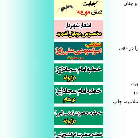
و چنان
يز اين روايت را در «فى
بيان»،
).
إسلامیه، چاپ