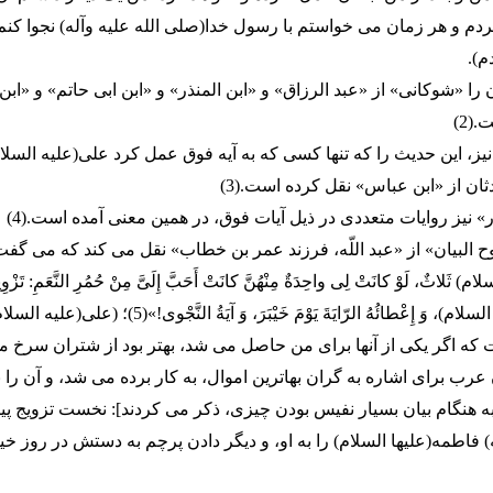
ردم و هر زمان مى خواستم با رسول خدا(صلى الله علیه وآله) نجوا کنم
م).
ا «شوکانى» از «عبد الرزاق» و «ابن المنذر» و «ابن ابى حاتم» و «ابن
(2)
ز، این حدیث را که تنها کسى که به آیه فوق عمل کرد على(علیه السلام)
ان از «ابن عباس» نقل کرده است.(3)
ور» نیز روایات متعددى در ذیل آیات فوق، در همین معنى آمده است.(4)
ح البیان» از «عبد اللّه، فرزند عمر بن خطاب» نقل مى کند که مى گفت:
ام) ثَلاثٌ، لَوْ کانَتْ لِى واحِدَةٌ مِنْهُنَّ کانَتْ أَحَبَّ إِلَىَّ مِنْ حُمُرِ النَّعَمِ: تَزْوِی
فاطِمَةَ(علیها السلام)، وَ إِعْطائُهُ الرّایَةَ یَوْمَ خَیْبَرَ، وَ آیَةُ النَّجْوى!
ه اگر یکى از آنها براى من حاصل مى شد، بهتر بود از شتران سرخ م
 عرب براى اشاره به گران بهاترین اموال، به کار برده مى شد، و آن را
 هنگام بیان بسیار نفیس بودن چیزى، ذکر مى کردند]: نخست تزویج پی
ه) فاطمه(علیها السلام) را به او، و دیگر دادن پرچم به دستش در روز خیب