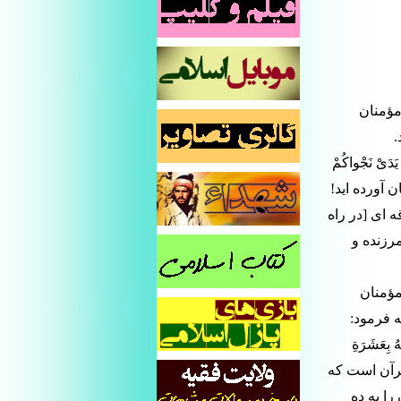
مؤمنان
.
ْنَ یَدَیْ نَجْواکُمْ
ایمان آورده اید!
ه اى [در راه
مرزنده و
مؤمنان
 فرمود:
ُ بِعَشَرَةِ
وآله)تَصَدَّقْتُ بِدِرْهَم»(1)؛ (آیه اى در قرآن است که
را به ده