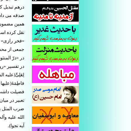
درهم تبدیل ک
صدقه مى داد
همین مضمون ر
نقل کرده است.
«فخر رازى» نی
جمعى از محدث
در «درّ المنث
در تفسیر «رو
لِعَلِىٍّ(علیه السل
فضیلت داشت ک
تعبیر در میان
ضرب المثل به
الله علیه وآل
آیه نجوا).