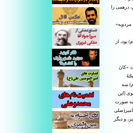
، درهمى را
 مردویه»
 بود، از
 «کانَ
جُهُ
»(5)؛ (على(علیه السلام) سه
وى [این
 به صورت
امبر(صلى
ر، و دیگر