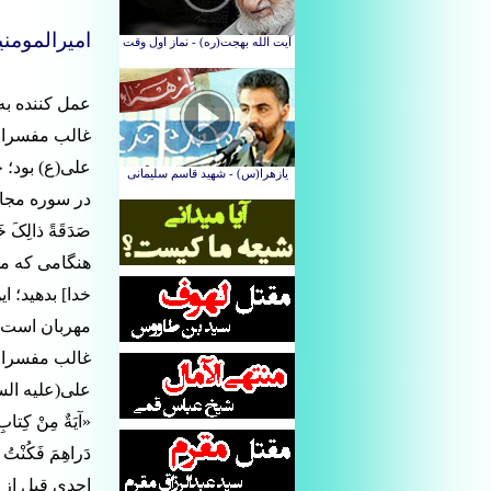
امیرالمومنی
عمل کننده به
غالب مفسران 
على(ع) بود؛ 
صَدَقَةً ذالِکَ خَ
هنگامى که مى 
خدا] بدهید؛ ا
مهربان است.
غالب مفسران 
على(علیه الس
«آیَةٌ مِنْ کِتابِ ا
احدى قبل از م