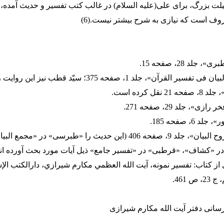
لت بزرگ، براى على(علیه السلام) در غالب کتب تفسیر و حدیث آمده، 
ف است که نیازى به شرح بیشتر نیست.(6)
(2). تفسير «البيان فى تفسير القرآن»، جلد 1، صفحه 375؛ سيّد قطب ن
 نقل كرده است.
(5). تفسير «روح البيان»، جلد 9، صفحه 406 (اين حديث را «طبرسى» در «مجمع ال
«كشاف»، «قرطبى» در «تفسير جامع» ذيل آيات مورد بحث آورده‏ اند
ري از کتاب: تفسیر نمونه، آيت الله العظمي مکارم شيرازي، دارالکتب ال
ص 461.
 رسانی دفتر آیت الله مکارم شیرازی