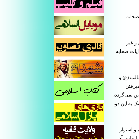
صحابه
 و غیر
ایات صحابه
الب (ع) و
ذیرفتن
ن نمی‌گردد،
ک به این دو،
و استوار
ه اساس آن