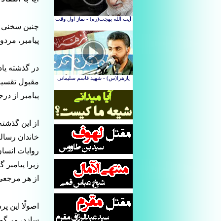
چنین سخنی بر
پیامبر، مردو
در گذشته یادآ
مقبول تقسیم
پیامبر از در
از این گذشته
خاندان رسالت
روایات انسا
زیرا پیامبر گ
از هر مرجعی ب
اصولًا این پ
سازد، می‌گوی