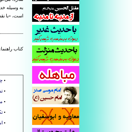
به وسیله خدا
است، «با نقد
....................
کتاب راهنما