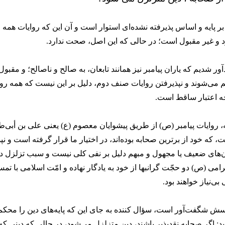
 پایه و اساس پذیرفته نشده‌ای استوار است و آن این که روایات همه 
د و غیر مقبول است؛ در حالی که این اصل، صحت ندارد.
ور شدیم که یاران پیامبر نیز همانند تابعان، به صالح و ناصالح؛ و مقبول
 می‌شوند و نپذیرفتن روایات صنف دوم، دلیل بر این نیست که همه رو
جه اعتبار ساقط است.
، روایات پیامبر (ص) از طریق پیشوایان معصوم (ع) یعنی علی بن أبی‌ط
، که خود از برترین صحابه بوده‌اند، در اختیار ما قرار گرفته است و نپ
ن‌های ضعیف یا مجهول و مبهم دلیل بر نفی کلی نیست و سبب تزلزل دی
رامی (ص) دو حجّت گرانبها از خود به یادگار نهاده و امّت اسلامی با تمس
ی‌نیاز خواهند بود.
رسش شگفت‌آور است، سؤال کننده به جای این که پایه‌های دین را محکم 
د: اگر صحابه نقدپذیر باشند، دین متزلزل می‌شود، در حالی که دینی ک