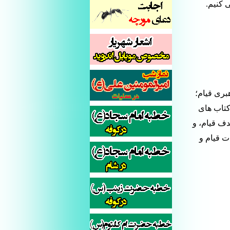
 کنیم.
بری قیام؛
 کتاب های
دف قیام، و
ت قیام و