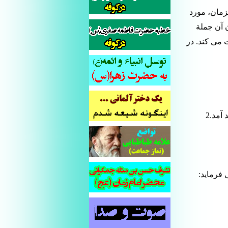
زمان، مورد
ن آن جملة
ت می کند. در
آمد.2
 فرماید: