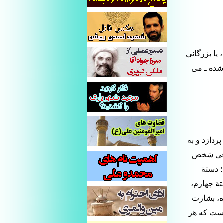
 یا بزرگانی
 شده ـ می
ردازد و به
معرفی شخص
؛ دستة
ة چهارم،
ه، بشارت
است که هر