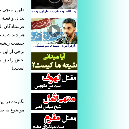
ظهور منجی مو
بیداد، واقعیت
فرستادگان اله
هر چند شاید ه
حقیقت ریشه د
برخی از این 
بخش را نیز بی
است.1
نگارنده در ای
موضوع به صور