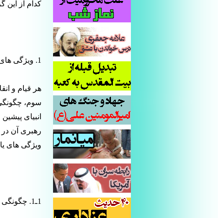
کدام از این گ
1. ویژگی های قیام منجی موعود
هر قیام و انق
سوم، چگونگی آ
انبیای پیشین 
رهبری آن در 
ویژگی های یا
1ـ1. چگونگی قیام