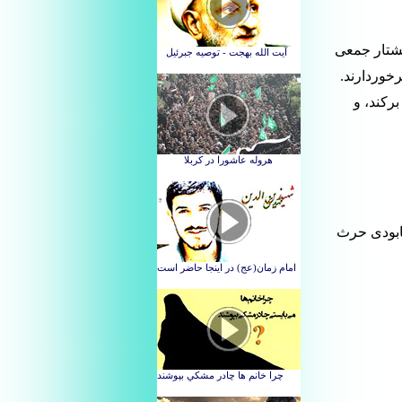
کشتار جمعی
خوردارند.
برکند، و
نابودی حرث