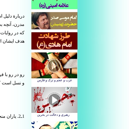
دربارة دلیل ا
مدرن، آنچه ب
که در روایات 
هدف ایشان ات
رو در رو با 
و نسل است که 
1ـ2. یاران منجی