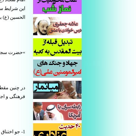
این شرایط سخ
الحسین (ع) ب
»حضرت سجاد (
در چنین مقطع
فرهنگی و اجت
1- جو اختنا