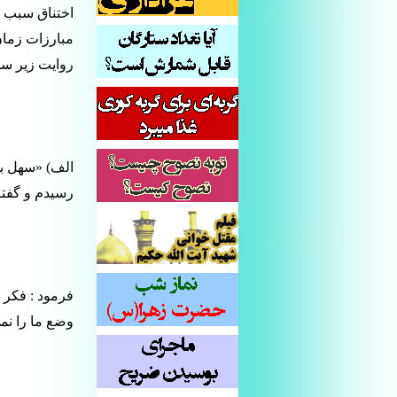
اختناق سبب ش
مبارزات زمان
روایت زیر سو
الف) «سهل بن
رسیدم و گفت
فرمود : فکر 
وضع ما را نم