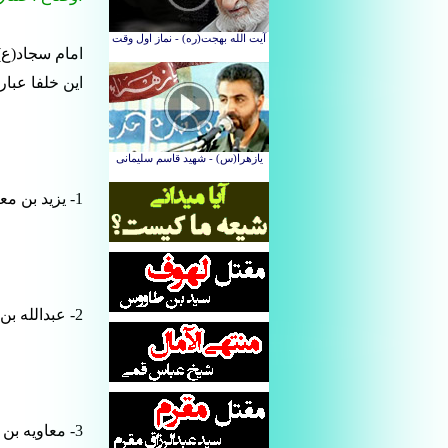
امام سجاد(ع) 
این خلفا عبارت
1- یزید بن معاویه
2- عبدالله بن زبیر
3- معاویه بن یزید