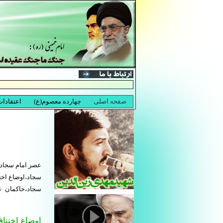
عصر امام سجاد،د
سجاد،اوضاع اخت
سجاد،حاکمان ع
اوضاع اختنا