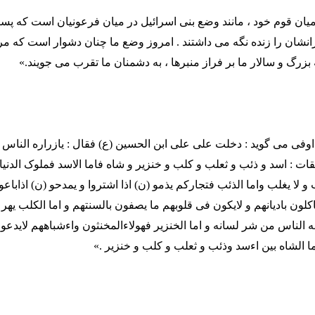
میان قوم خود ، مانند وضع بنی اسرائیل در میان فرعونیان است که پس
انشان را زنده نگه می داشتند . امروز وضع ما چنان دشوار است که مرد
بزرگ و سالار ما بر فراز منبرها ، به دشمنان ما تقرب می جویند.»
اوفی می گوید : دخلت علی علی ابن الحسین (ع) فقال : یازراره الناس ف
 : اسد و ذئب و ثعلب و کلب و خنزیر و شاه فاما الاسد فملوک الدنیا
و لا یغلب واما الذئب فتجارکم یذمو (ن) اذا اشتروا و یمدحو (ن) اذاباعوا
اکلون بادیانهم و لایکون فی قلوبهم ما یصفون بالسنتهم و اما الکلب یهر
ه الناس من شر لسانه و اما الخنزیر فهولاءالمخنثون واءشباههم لایدع
 اما الشاه بین اءسد وذئب و ثعلب و کلب و خنزیر .»