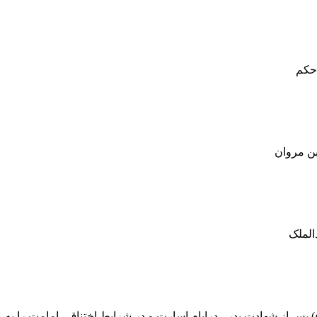
) پس از شهادت پدر ، درایام اسارت و در شرایط اختناق ، امامت را به 