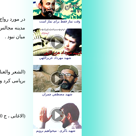
در مورد رواج
مدینه مجالس غ
میان نبود .
برپامی کرد و 
(الاغانی ، ج 10 ، ص 57)