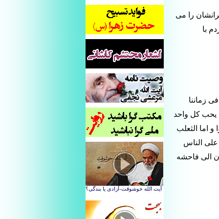
رانشان را می
م با
ی زماننا
 یحب کل واحد
 و اما الثعلب
 علی الناس
ون الی فاحشه