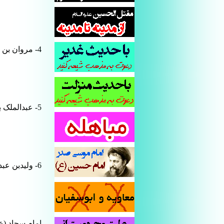
4- مروان بن حکم
5- عبدالملک بن مروان
6- ولیدبن عبدالملک
امام سجاد (ع