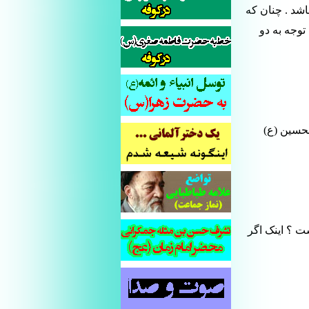
شد . چنان که
وجه به دو
حسین (ع)
ت ؟ اینک اگر