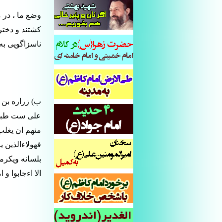
وضع ما ، در 
کشتند و دختر
ناسزاگویی به 
ب) زراره بن 
علی ست طبقات
منهم ان یغلب 
فهولاءالذین ی
بلسانه ویکرم
الا اءجابوا و