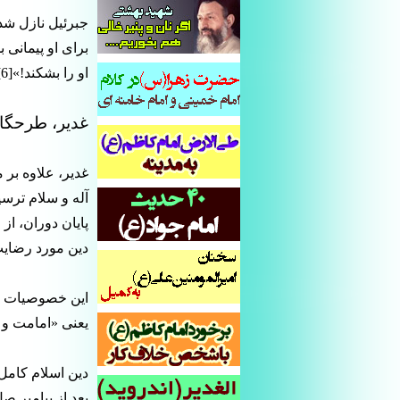
جبرئیل نازل شد
برای او پیمانی
او را بشکند!»[6]
غدیر، طرحگا
غدیر، علاوه بر 
آله و سلام ترسی
پایان دوران، از
دین مورد رضایت 
این خصوصیات نبو
یعنی «امامت و و
دین اسلام کامل 
بعد از پیامبر ص