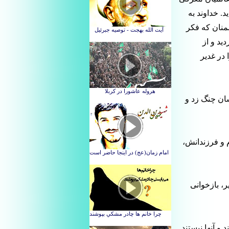
. خداوند به
شمنان که فکر
ید و از
در غدیر
شان چنگ زد و
م و فرزندانش،
، بازخوانی
 آنها نیستند