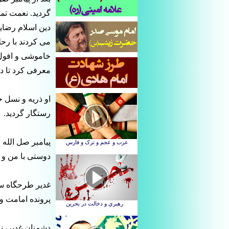
گردید. نعمت تما
دین اسلام رضایت
می کردند با رحل
خاموشی و افول 
معرفی کرد تا دین
او ذریه و نسل خ
رستگار گردید.
پیامبر صل الله ع
دوستی با من و 
غدیر طرحگاه ساز
پرونده امامت و
دشمنان غدیر، ن