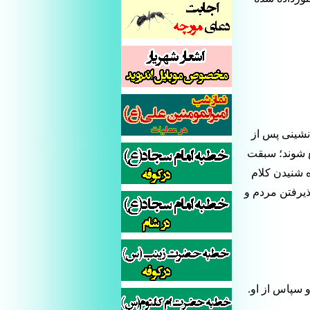
انشینی پس از
 «غدیرخم»[4][4] گرداگرد او جمع شوند؛ سبقت
ه شنیدن کلام
ذیرفتن مردم و
 سپاس از او.