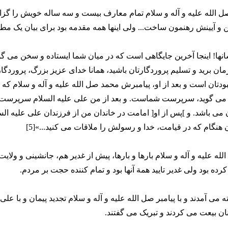
لله علیه و آله و سلام تمام معارف بیست و سه ساله خویش را گزا
 و آیینش رهنمون ساخت... ولی اینها همه مقدمه بود برای بیان یک مط
نها! اینجا آخرین جایگاهی است که در میان شما ایستاده و سخن می گ
مان برید و تسلیم پروردگارتان باشید، همانا خدای عزیز بزرگ، پروردگا
تان است و بعد از او، پیامبرش محمد صل الله علیه و آله و سلام که 
می گوید، سرپرست شماست. و بعد از من علی علیه السلام سرپرست و
 می باشد. و ]پس از او[ امامت در خاندان من از فرزندان علی علیه ال
هنگام که در قیامت، خدا و رسولش را ملاقات می کنید...»[5]
الله علیه و آله و سلام بارها و بارها، پیش از غدیر هم، جانشینی و ولای
کرده بود ولی غدیر تایید همة آنها بود و تمام کننده حجت بر مردم.
می آمدند و با پیامبر صل الله علیه و آله و سلام تجدید پیمان و با علی 
ان بیعت می کردند و تبریک می گفتند.