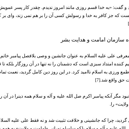
 و گفت: «به خدا قسم روزی مانند امروز ندیدم. چقدر کار پسر عمویش
 بست که جز کافر به خدا و رسولش کسی آن را بر هم نمی زند، وای بر 
ه سازمان امامت و هدایت بشر
معرفی علی علیه السلام به عنوان جانشین و وصی بلافصل پیامبر خاتم 
م کننده امتداد سبزی است که دشمنان را نه تنها در آن روزگار بلکه تا 
 طمع ورزی به اسلام ناامید کرد. در این روز دین کامل گردید، نعمت تما
حق واقع شد.[7]
د مگر آنکه پیامبر اکرم صل الله علیه و آله و سلام همه دینرا در آن ر
لایت» را.
گردید، چرا که جانشینی و خلافت تثبیت شد و نه فقط علی علیه السلام
ل الله علیه و آله و سلام بلکه سلسله نورانی «امامت و ولایت» به همه