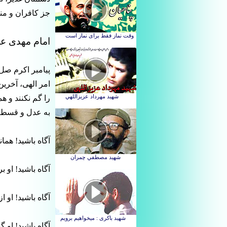
جز کافران و منا
امام مهدی عج
پیامبر اکرم صل 
امر الهی، آخرین
را گم نکنند و ه
به عدل و قسط ق
آگاه باشید! هما
آگاه باشید! او ب
آگاه باشید! او ا
آگاه باشید! او 