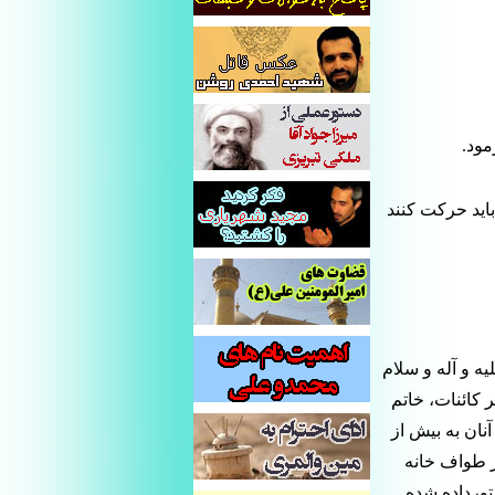
مود.
باید حرکت کنند
 و آله و سلام
کائنات، خاتم
نان به بیش از
ز طواف خانه
تورداده شده