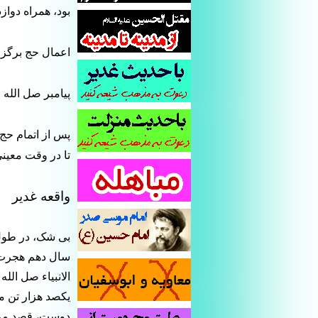
بود، همراه دوازد
اعمال حج برگزا
پیامبر صل الله 
پس از اتمام حج،
تا در وقت معینی
واقعه غدیر
بی شک، در طول 
سال دهم هجرت ا
الانبیاء صل الل
یکصد هزار تن م
دوست، قصد مراجع