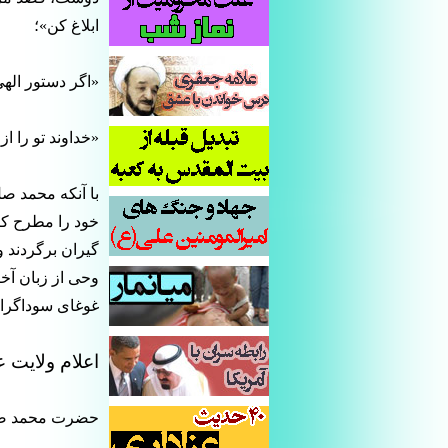
ابلاغ کن»؛
«اگر دستور الهی
«خداوند تو را ا
با آنکه محمد صل
گیران برگردند و
وحی از زبان آخر
غوغای سوداگران
اعلام ولایت ع
حضرت محمد صل ا