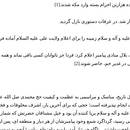
ه هزارتن احرام بسته وارد مکه شدند.[1]
ر شد. در عرفات دستوری نازل گردید.
علیه و آله و سلام زمینه را برای اعلام ولایت علی علیه السلام آماده فر
 بلال منادی پیامبر اعلام کرد: فردا جز ناتوانان کسی باقی نماند و همه 
 در غدیر خم، حاضر شوند.[2]
تاریخ، مناسک و مراسمی به عظمت و کیفیت حج محمدی صل الله علیه
نجام نپذیرفته است؛ حجی که برای آخرین بار، اشرف مخلوقات و فخر 
ه علیه و آله و سلام برپا کننده آن بود و خیل مشتاقان حضرتش که شمار آ
ی رسید، گرداگرد شمع وجود پیامبرشان از هر دیار و منطقه ای، پس ا
ت داشتند... ناگاه جبرئیل آمد، با سه پیام: «ای پیامبر! آنچه به تو دس