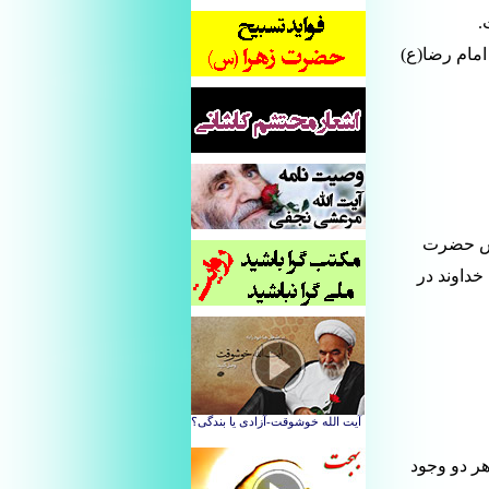
دخترم فاطمه (س) سرور زنان عالم از اولین و آخرین است[6] و امام رضا(ع)
دش حضرت
ترم پاک و پاکیزه است[8]، و فرمود: خداوند در
ر دو وجود