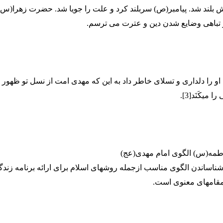
 بلند شد. پیامبر(ص) سربلند کرد و علت را جویا شد. حضرت زهرا(س
ز تباهی وضایع شدن دین و عترت می ترسم.
ه او را دلداری و تسلای خاطر داد به این که مهدی امت از نسل تو ظهور 
می­کَنَد[3].
ناساندن الگوی مناسب ازجمله روش­های اسلام برای ارائه برنامه زندگ
مقام­های معنوی است.