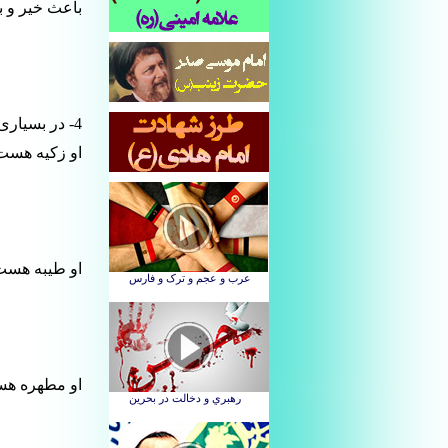
باعث خیر و 
4- در بسیاری از القاب دیگر نیز با هم تشابه دارند
او زکیه هست 
او طیبه هست
او مطهره هس