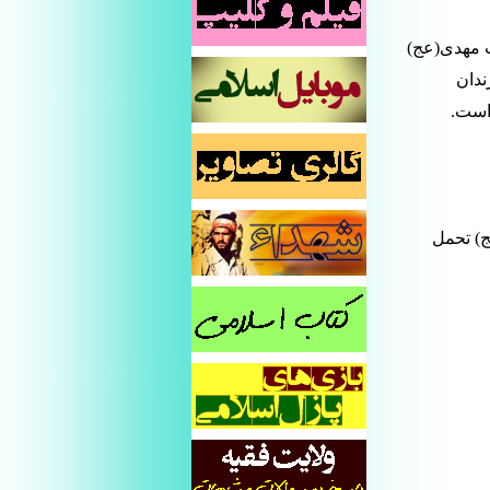
 مهدی(عج)
دان
ج) تحمل