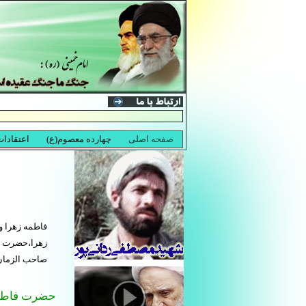
فاطمه زهرا و
زهرا،حضرت ف
صاحب الزمان
حضرت فاطمه