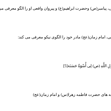
، پیامبر(ص) وحضرت ابراهیم(ع) و پیروان واقعی او را الگو معرفی می کن
ی، امام زمان(عج) مادر خود را الگوی نیکو معرفی می کند:
ولِ اللَّهِ (ص) لِی أُسْوَةٌ حَسَنَة[5]
به ­های حضرت فاطمه زهرا(س) و امام زمان(عج)