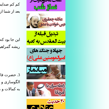
کم کم صدایش
بعد از شما ا
این جا بود ک
ریشه گمراهی را 
3. حضرت فاطمه(س) الگوی امام مهدی(عج)
الگوسازی و ش
به کمالات و 