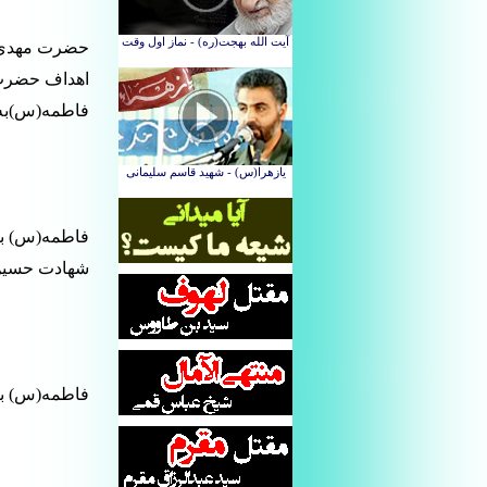
حضرت مهدی(ع
اهداف حضرت 
فاطمه(س)به شمار می رود. د
فاطمه(س) با ن
شهادت حسین(
فاطمه(س) به