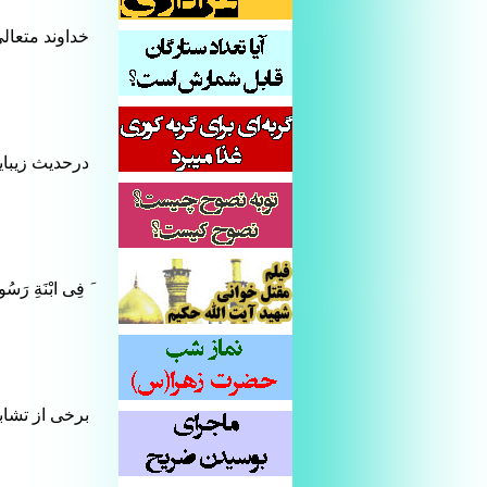
خداوند متعالی
درحدیث زیبای
َ فِی ابْنَةِ رَسُ
برخی از تشا