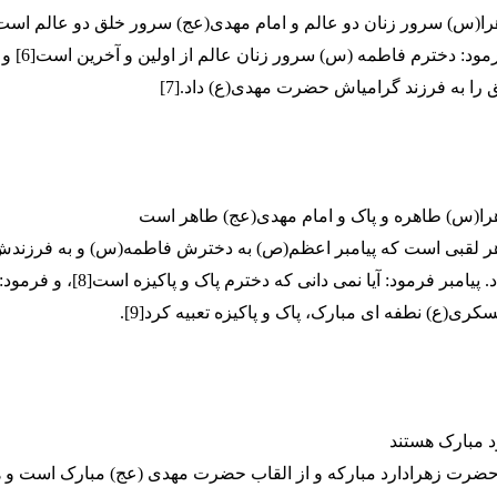
پیامبر(ص) فرمود: 
را به فرزند گرامی­اش حضرت مهدی(ع) داد.[7]
ر لقبی است که پیامبر اعظم(ص) به دخترش فاطمه(س) و به فرزن
مهدی(عج) داد. پیامبر فرمود: آیا نمی دانی که دخ
ری(ع) نطفه ای مبارک، پاک و پاکیزه تعبیه کرد[9].
 حضرت زهرادارد مبارکه و از القاب حضرت مهدی (عج) مبارک است و ه