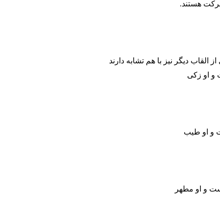
برکت هستند.
و او زکی
 و او طیب
ت و او مطهر