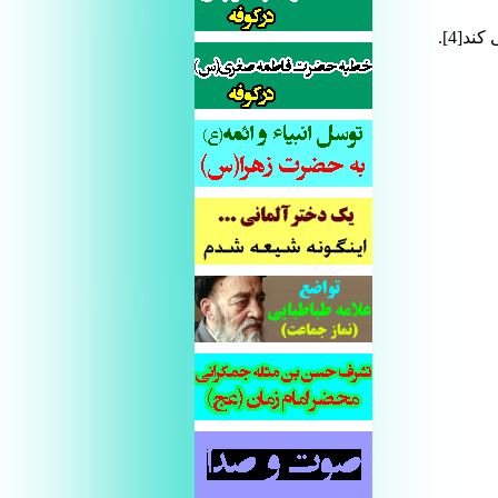
د[4].