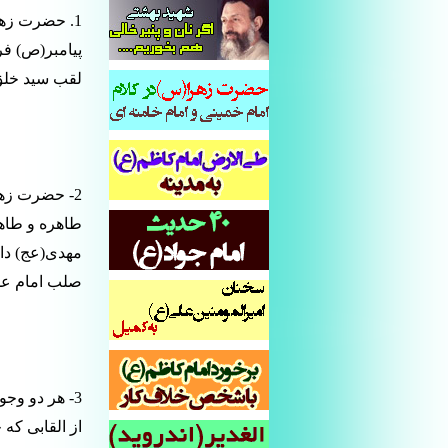
1. حضرت زهرا(س) سرور زنان دو عالم و امام مهدی(عج) سرور خلق دو عالم است.
لقب سید خلق 
2- حضرت زهرا(س) طاهره و پاک و امام مهدی(عج) طاهر است
طاهره و طاه
صلب امام عسک
3- هر دو وجود مبارک هستند
از القابی که