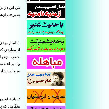
بین این دو بز
به برخی ازتشا
1. امام مهدی(عج) فرزند حضرت فاطمه(س)
از مواردی که
حضرت زهرا(س)
پیامبر اعظم(ص
فرماید: بشارت
2. یاد امام مهدی(عج) تسلی دهنده خاطر حضرت زهرا(س)
هنگامی که پ