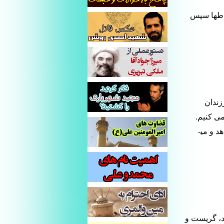
باط­ها سپس
زندان
می کنیم.
 و می­
د، گریست و