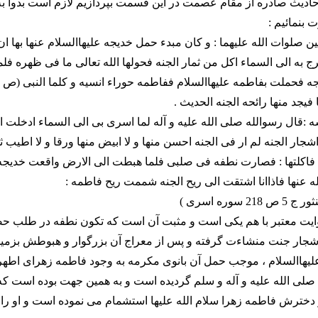
حاديث صادره از مقام عصمت در اين قسمت بپردازيم لازم است بدوا ب
بنمائيم :
 صلوات الله عليهما : و كان مبدء حمل خديجه عليهاالسلام عنها بها ان 
رج به الى السماء اكل من ثمار الجنه فحولها الله تعالى ما فى ظهره فلم
ه فحملت بفاطمه عليهاالسلام ففاطمه حوراء انسيه و كلما النبى (ص ) 
فيجد منها رائحه الجنه الحديث .
ه :قال رسوالله صلى الله عليه و آله لما اسرى بى الى السماء ادخلت 
ار الجنه لم ار فى الجنه احسن منها و لا ابيض منها ورقا و لا اطيب ث
ا فاكلتها : فصارت نطفه فى صلبى فلما هبطت الى الارض واقعت خديج
 عنها فاذاانا اشتقت الى ريح الجنه شممت ريح فاطمه :
 سوره اسرى )
ايت معتبر با هم يكى است و مثبت آن است كه تكون نطفه در طلب 
شجار جنت منشاءت گرفته و پس از معراج آن بزرگوار و هبوطش بزمين ب
هاالسلام ، موجب حمل آن بانوى مكرمه به وجود فاطمه زهراى اطهر(
م صلى الله عليه و آله و سلم گرديده است و به همين جهت بوده است 
دخترش فاطمه زهرا سلام الله عليها استشمام مى نموده است و او را 