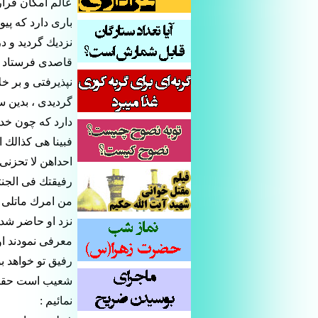
عالم امكان قرار
بارى دارد كه پي
نزديك گرديد و 
قاصدى فرستاد كه
نپذيرفتى و بر خ
گرديدى ، بدين سب
دارد كه چون خدي
فبينا هى كذالك 
احداهن لا تحزنى
رفيقتك فى الجنت
من امرك ماتلى ا
نزد او حاضر شده
معرفى نمودند او
رفيق تو خواهد ب
شعيب است حقتعال
نمائيم :