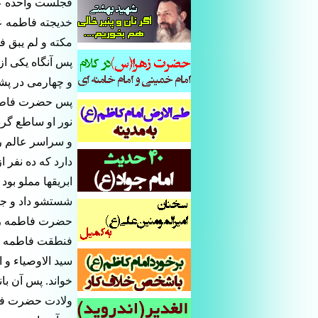
فجلست واحده عن 
خديجته فاطمه ع
مكته و لم يبق ف
پس آنگاه يكى ا
و چهارمى در پش
پس حضرت فاطمه س
نور او ساطع گرد
و سراسر عالم را
دارد كه ده نفر 
ابريقها مملو بو
شستشو داد و جام
حضرت فاطمه را د
فنطقت فاطمه عليه
سيد الاوصياء و ا
خواند. پس آن با
ولادت حضرت فاطم