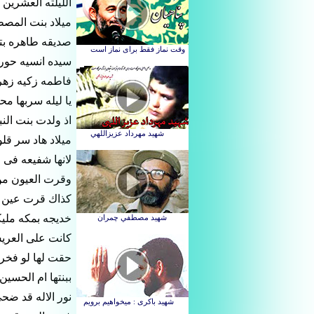
الليلته العشرين
ميلاد بنت المص
صديقه طاهره بت
سيده انسيه حورا
فاطمه زكيه زهر
يا ليله سربها مح
اذ ولدت بنت الن
ميلاد هاد سر قل
لانها شفيعه فى 
وقرت العيون من 
كذاك قرت عين م
خديجه بمكه ملي
كانت على العريش
حقت لها لو فخر
ببنتها ام الحسين
نور الاله قد ضح