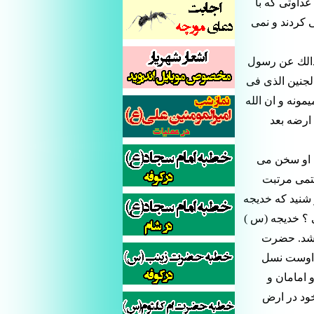
داوتى كه با
 كردند و نمى
 ذالك عن رسول
لجنين الذى فى
مونه و ان الله
ارضه بعد
 او سخن مى
ختمى مرتبت
شنيد كه خديجه
 ؟ خديجه (س )
اشد. حضرت
و اوست نسل
 امامان و
ود در ارض ‍