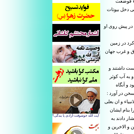
اء فوضعت
ى دخل بيوتات
در پيش روى او
كرد در زمين
رق و غرب جهان
دست داشتند و
 به آب كوثر
 و آنگاه
سخن در آورد :
نبياء و ان بعلى
 بنام ايشان
ار دادند به
 و الاخرين و