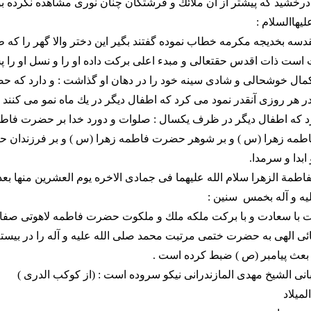
رخشيد كه پيشتر از آن ملائك و فرشتگان چنان نورى مشاهده نكرده بود
يهاالسلام :
دسه بخديجه مكرمه خطاب نموده گفتند بگير اين دختر والا گهر را كه 
ت است ذات اقدس حقتعالى و مبدء اعلى بركت داده او را و نسل او را 
 كمال خوشحالى و شادى سينه خود را در دهان او گذاشت : و دارد كه 
 در هر روزى آنقدر نمود مى كرد كه اطفال ديگر در يك ماه نمو مى كنند 
رد كه اطفال ديگر در ظرف يكسال : صلوات و دورد خدا بر حضرت فاطم
طمه زهرا (س ) و بر شوهر حضرت فاطمه زهرا (س ) و بر فرزندان
ابدا و سرمدا.
مة الزهرا سلام الله عليهما فى جمادى الاخره يوم العشرين منها ب
يه و آله بخمس ‍ سنين :
دت با سعادت و با بركت ملكه ملك و ملكوت حضرت فاطمه لاهوتى صفات
ئى الهى به حضرت ختمى مرتبت محمد صلى الله عليه و آله را در بيست
 بعث پيامبر (ص ) ضبط كرده است .
نى الشيخ مهدى المازندرانى نيكو سروده است : (از كوكب الدرى )
لميلاد