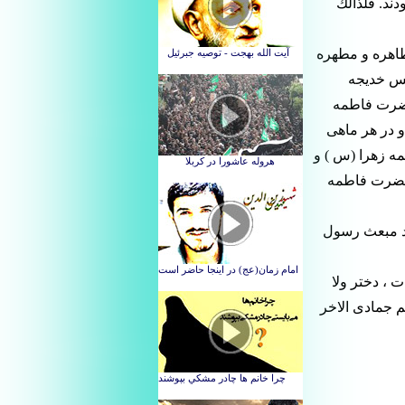
ند. فلذالك
طاهره و مطهره
پس خديجه
حضرت فاطمه
و در هر ماهى
ه زهرا (س ) و
 حضرت فاطمه
عد مبعث رسول
 ، دختر ولا
م جمادى الاخر