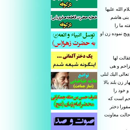
م الله عليها
 بنى هاشم
ه ما را
يج نموده زن او
قالت لها
مزاحم و هى
عالى اليك لنلى
 زن بلند بالا
و خود را
احم است كه
فورا دختر
 حالت معاونت