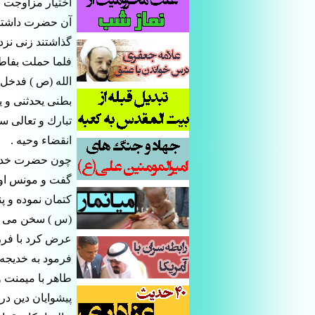
اختيار مزاوجت ب
آن حضرت داشتند 
گذاشتند زنى نز
فلما حملت بفاطم
الله (ص ) فدخل 
بطنى يحدثنى و يو
تبارك و تعالى س
انقضاء وحيه .
چون حضرت خديجه
گفت و مونس او 
كتمان نموده و 
(س ) سخن مى گو
عرض كرد با فرز
فرمود به خديجه
طاهر با ميمنت و 
پيشوايان دين در