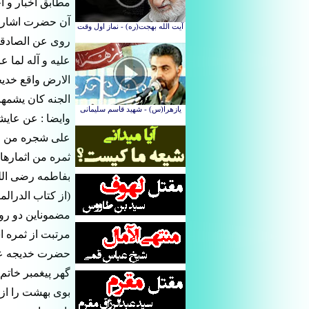
مطابق اخبار و ا
آن حضرت اشارت 
روى عن الصادقين
عليه و آله لما ع
الارض واقع خديج
الجنه كان يشمها 
وايضا : عن عايش
على شجره من اشج
ثمره من اثماره
بفاطمه رضى الله
(از كتاب الدرالمنثور ج 5 ص 218
مضموناين دو رو
مرتبت از ثمره ا
حضرت خديجه علي
گهر پيغمبر خات
بوى بهشت را از 