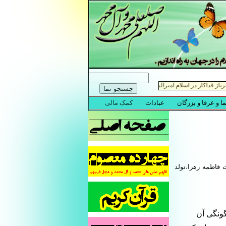
فاطمه زهرا،تولد
گونگى آن