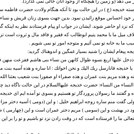
 مى دهد (و زمين را هيچگاه از وجود آنان خالى نمى گذارد).
وسته خديجه (ع ) در اين حالت بود تا آنكه هنگام ولادت حضرت فاطمه سلا
در خود احساس موقع زائيدن نمود. بدين جهت بسوى زنان قريش و نساء
 نزد او حاضر شوند. ايشان در جواب او پيام فرستادند نظر به اينكه گفت
لاف ميل ما با محمد يتيم ابوطالب كه فقير و فاقد مال و ثروت است تزو
ب ما به خانه تو نمى آئيم و متوجه امور تو نمى شويم .
جه پيغام ايشان را شنيد بسيار غمگين و اندوهناك گرديد:
اذدخل عليها اربع نسوه طوال كانهن من نساء بنى هاشم ففزعت منهن ف
 يا خديجه فانارسل ربك اليك و نحن اخواتك : انا ساره و هذه آسيه بنت 
ه و هذه مريم بنت عمران و هذه صفراء او صفورا بنت شعيب بعثنا الله ت
لنساء من النساء: حضرت خديجه عليهاالسلام در اين حالت ناگاه ديد چهار
 و گفتند ما رسولان پروردگار تو هستيم و بسوى تو آمده ايم اى خديجه 
لى گفت منم ساره زوجه ابراهيم خليل : و اين (دومى ) آسيه دختر مز
ود در بهشت و اين (سومى ) مريم دختر عمران است و اين (چهارمى ) ص
ى ما را فرستاده است كه در وقت زادن نزد تو باشيم و تو را بر اين