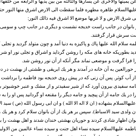
يمينها والاخرى عن يسارها والثالثه من بين يديها و الرابعه من خلفه
ليهاالسلام طاهره مطهره فلما سقطت الى الارض اشرق منها النور حت
ى شرق الارض و لا غربها موضع الا اشرق فيه ذالك النور:
ز بانوان در جانب راست خديجه نشست و ديگرى در جانب چپ و سومى 
ت سرش قرار گرفتند.
لام الله عليها پاك و پاكيزه به دنيا آمد و چون متولد گرديد و تجلى 
يد بطوريكه خانه هاى مكه را روشن گردايد و اشراق و تجلى نور او ش
 فرا گرفت و موضعى نماند مگر آنكه از آن نور روشن شد.
از حورالعين به آن خانه در آمدند و هر يك ابريقى و طشتى از بهشت در 
د از آب كوثر. پس آن زنى كه در پيش روى خديجه بود فاطمه را برداشت و
ه سفيدى بيرون آورد كه از شير سفيدتر و از مشك و عنبر خوشبوتر بود
ر يك جامه از آن پيچيد و جامه ديگر را مقنعه او گردانيد پس او را به 
االسلام بشهاده ( ان لا اله الا الله ) و ان ابى رسول الله (ص ) سيد الا
ن ولدى سيد الاسباط). سپس بر هر يك از آن بانوان سلام كرد و هر يك را
نوان اظهار شادى كردند و حوريان بهشتى خندان شدند و اهل بهشت را بش
ه عليهاالسلام سيده نساء اهل جنت و سيده نساء عالمين من الاولين