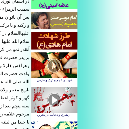
در آسمان نورى د
سميت الزهراء عل
پس آن بانوان مق
و زكيه و با برك
عليهاالسلام در
سلام الله عليها
آنقدر نمو مى ك
بر پدر حضرت فا
زهرا (س ) ازلا و 
ولدت حضرت الفاط
الله صلى الله عل
تاريخ معتبر ولا
گهر و كوثر اعطا
سنه پنچم بعد از
مرحوم علامه ربا
يا حبذا من ليلته ا