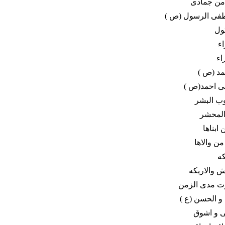
 من جمادى
طفى الرسول (ص )
ول
ء
اء
مد (ص )
بى احمد(ص )
وب البشر
المحشر
ابناها
ن والاها
كه
 والاريكه
ت مدى الزمن
 و الحسن (ع )
ى و اشوق