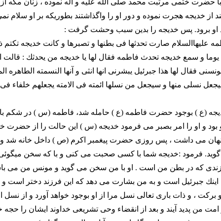
ا حضرت ختمى مرتبت محمد صلى الله عليه و آله نموده ، زنان مكه از ع
از خديجه هجرت نموده و دور او را واگذاشتند بطوريكه بر او سلام نمى
د او برود. پس خديجه را بدين سبب وحشت گرفت :
ه عليهاالسلام صارت تحدثها فى بطنها و تصبرها و كانت خديجه تكتم
يوما و سمع خديجه تحدث فاطمه فقال لها يا خديجه من يحدثك : قالت ا
نسنى فقال لها هذا جبرئيل يبشرنى انها انثى و آنها النسمته الطاهره المي
يجعل نسلى منها و سيجعل من نسلها ائمته فى الامته يجعلهم خلفاء فى 
 (ع ) بوجود حضرت فاطمه (ع ) حامله شد، فاطمه (س ) در شكم با
بود و او را امر بصبر مى فرمود خديجه (س ) اين حالت را از حضرت 
پنهان مى داشت ، پس روزى حضرت پيغمبر اكرم (ص ) داخل خانه شد و 
يد. فرمود :خديجه شما با كسى صحبت مى كنى و با كه سخن ميگوئى
ندى كه در بطن من است . او با من سخن مى گويد و مونس من مى ب
 اينك جبرئيل است و به من بشارت مى دهد كه اين فرزند دختر است 
بركت ، و ذات بارى تعالى نسل مرا از او بوجود خواهد آورد و از نسل او
 امت من پديد آيند و بعد از انقضاء وحى تشريعى خداوند ايشان را حجه خ