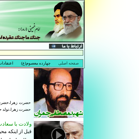
حضرت زهرا،حضرت 
حضرت زهرا،تولد حضرت
ولادت با سعادت
قبل از اينكه مح