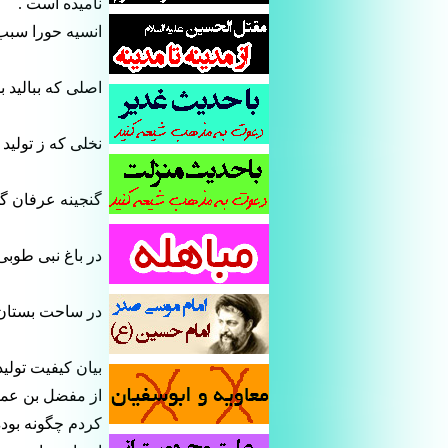
ناميده است .
انسيه حورا سبب
اصلى كه بباليد 
نخلى كه ز توليد
گنجينه عرفان گ
در باغ نبى طوبى
در ساحت بستان
بيان كيفيت تولي
از مفضل بن عمر
كردم چگونه بود