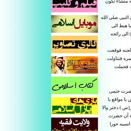
ه منشاء تكون
النبى صلى الله
ا هبط الى
الى رائحه
الجنه فوقعت
مره فتناولت
ه فحملت
حضرت ختمى
ا مواقع با
س ) دختر والا
كه آن حضرت
انسيه حورا