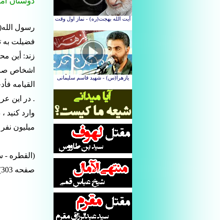
دوستان امی
رسول الله(ص
فضیلت به ت
زند: أین م
اشخاص صالح 
القیامه فأد
. در این ع
وارد کنید 
میلیون نفر 
صفحه 303)