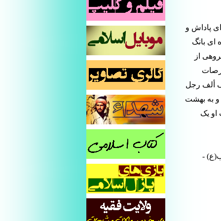
ای پاداش و
 ای بانگ
روهی از
عرصات
لف ألف رجل
و به بهشت
او یک
یطالب(ع) -