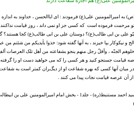
رالمومنین علی(ع) هم اجازه شفاعت دارند
) به امیرالمومنین علی(ع) فرمودند : ای اباالحسن ، خداوند به اندازه 
و مرحمت فرموده است که کسی جز او نمی داند ، روز قیامت نداکننده
حبّو علی بن ابی طالب(ع)؟ دوستان علی بن ابی طالب(ع) کجا هستند؟ گ
و نیکوکار بپا خیزند ، به آنها گفته شود: خذوا بأیدیکم من شئتم من 
خلوهم الجنّه ، وأقلّ رجل منهم ینجو بشفاعته من أهل تلک العرصات أ
رصه قیامت جستجو کنید و هر کسی را که می خواهید دست او را گرفته 
، در میان آنها کسی که بهره شفاعت او از دیگران کمتر است به شفاعت 
از آن عرصه قیامت نجات پیدا می کنند .
(القطره - سید احمد مستنبط(ره) - جلد1 - بخش امام امیرالمومنین علی بن اب