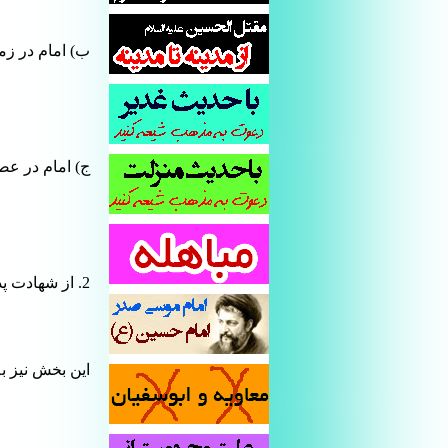
ب) امام در زم
ج) امام در عص
2. از شهادت پدر تا شهادت خودش
این بخش نیز ب