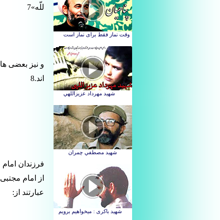
للّه»7
و نیز بعضی ها 
اند.8
فرزندان امام
عبارتند از: