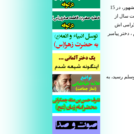
در تاریخ میلاد خجسته امام مجتبی علیه السلام اندکی اختلاف وجود دارد. طبق قول مشهور، در 15
سوم هجری، در شهر مدینه منوّره چشم به جهان گشود.1 هفت سال از
 گرامی اش
 دختر پیامبر
وسلم رسید، به