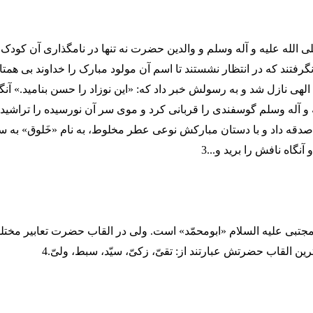
ی الله علیه و آله وسلم و والدین حضرت نه تنها در نامگذاری آن کودک 
فتند که در انتظار نشستند تا اسم آن مولود مبارک را خداوند بی همتا 
لهی نازل شد و به رسولش خبر داد که: «این نوزاد را حسن بنامید.» آن
و آله وسلم گوسفندی را قربانی کرد و موی سر آن نورسیده را تراشید و
صدقه داد و با دستان مبارکش نوعی عطر مخلوط، به نام «خَلوق» به 
آنگاه نافش را برید و...3
م مجتبی علیه السلام «ابومحمّد» است. ولی در القاب حضرت تعابیر مخت
 القاب حضرتش عبارتند از: تقیّ، زکیّ، سیّد، سبط، ولیّ.4