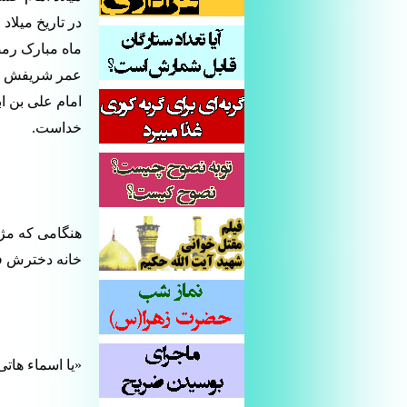
عمر شریفش مصا
امام علی بن ا
خداست.
هنگامی که مژد
خانه دخترش فا
«یا اسماء هاتی 