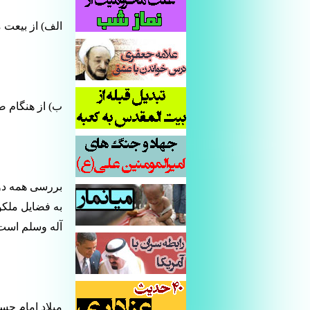
الف) از بیعت 
ب) از هنگام ص
بررسی همه دور
به فضایل ملکو
آله وسلم است
میلاد امام حس