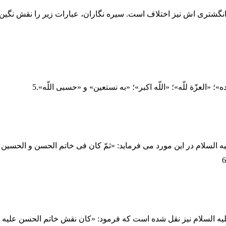
نگشتری اش نیز اختلاف است. سیره نگاران، عبارات زیر را نقش نگ
ده»؛ «العزّة للّه»؛ «اللّه اکبر»؛ «به نستعین» و «حسبی اللّه».5
ه السلام در این مورد می فرماید: «ثمّ کان فی خاتم الحسن و الحسین 
لیه السلام نیز نقل شده است که فرمود: «کان نقش خاتم الحسن علیه الس