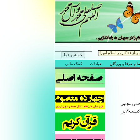
حسن مجتبی
کیست؟،در