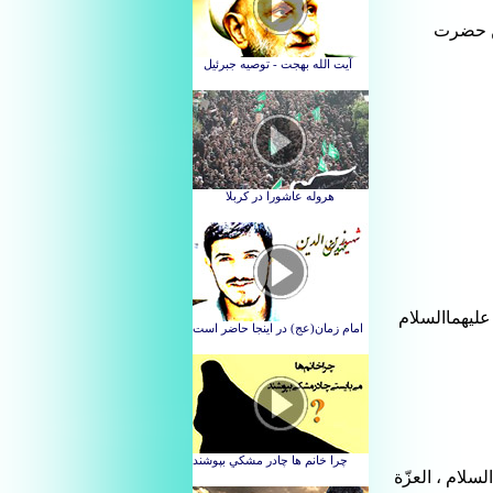
ین حضرت
علیهماالسلام
لام ، العزّة