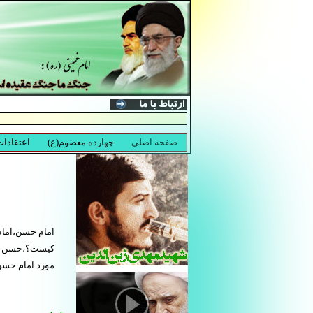
امام حسن،اما
کیست؟،حسن بن
مورد امام حسن