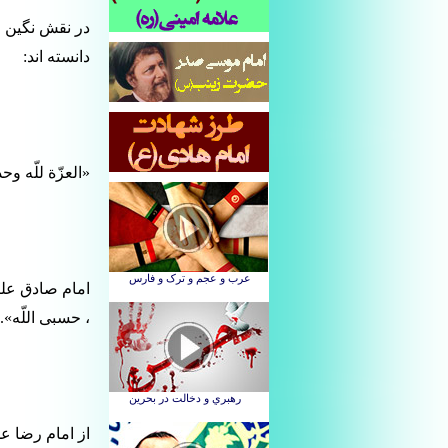
در نقش نگین ا
دانسته اند:
«العزّة للّه وح
امام صادق علی
، حسبی اللّه».6
از امام رضا ع