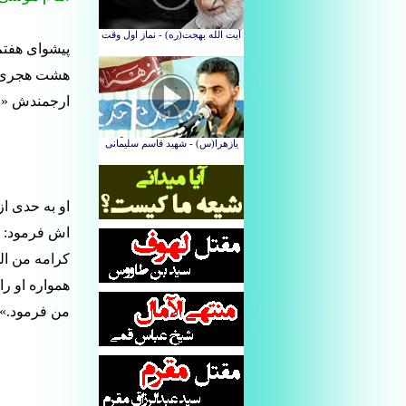
پیشوای هفت
هشت هجری در
ارجمندش «حمی
او به حدی از
اش فرمود: «
کرامه من ال
همواره او ر
من فرمود.»