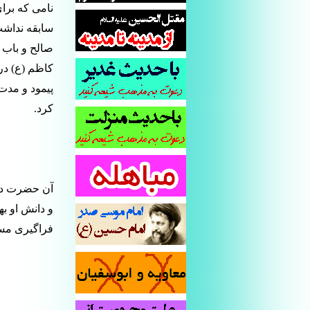
نامی که برا
سابقه نداشت
صالح و باب ا
کاظم (ع) در
پیمود و مدت
کرد.
آن حضرت در 
و دانش او ب
فراگیری مسای