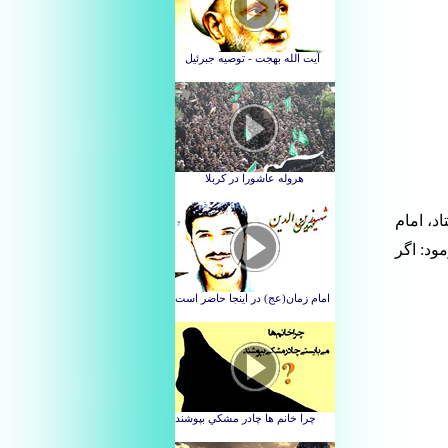
د، امام
ود: اگر