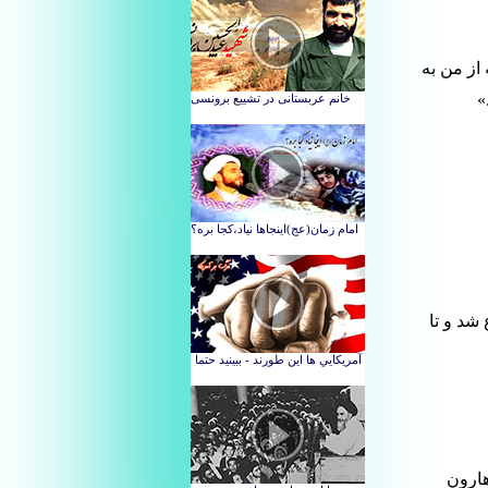
از من به
»
شد و تا
هارون