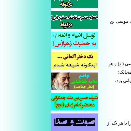
، موسی بن
سی (ع) و هو
صحابک;
نی بود،
 با هر یک از