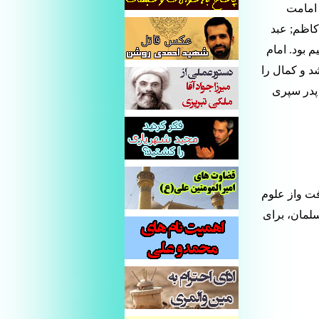
 امامت
کاظم; عبد
م بود. امام
 و کمال را
پدر سپری
ت واز علوم
لمان، برای