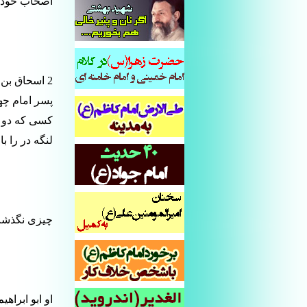
اصحاب خود که
2 اسحاق بن
پسر امام چها
کسی که دو لب
لنگه در را ب
چیزی نگذشت 
او ابو ابراهی