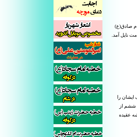
م صادق(ع)
ت نایل آمد.
 ایشان را
م ششم از
شه عقیده