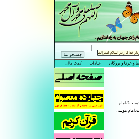
یست؟،امام
ت،امام موسی