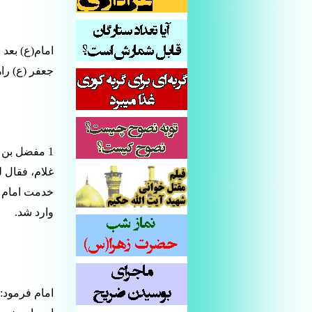
امام(ع) بعد
جعفر (ع) راه
1 مفضل بن 
غلام، فقال ل
خدمت امام ص
وارد شد.
امام فرمود: 