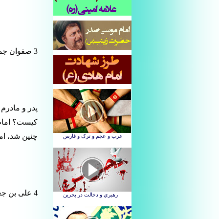
3 صفوان جمال می گوید: منصور بن حازم به امام صادق (ع) عرض کرد:
پدر و مادرم 
کیست؟ امام 
چنین شد، ام
4 علی بن جعفر می گوید: پدرم امام صادق (ع) به گروهی از اصحابش فرمود: