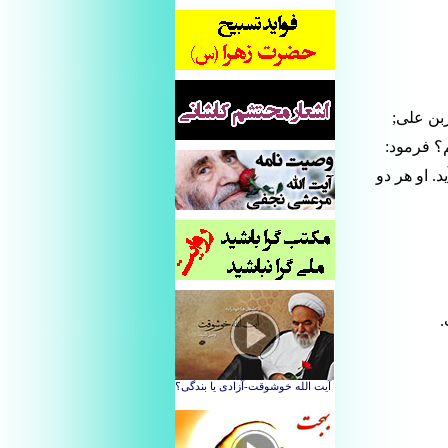
بن علی;
م؟ فرمود:
. او هر دو
.