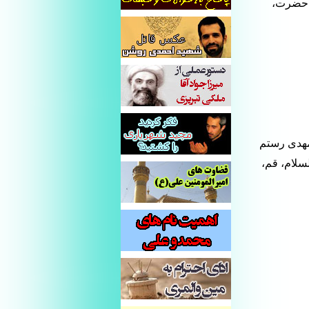
ن حضرت،
و مهدی رستم
لام‏، قم‏،