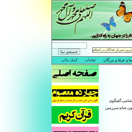
ر شامی،گفتگوی
امون شام،سرزمین