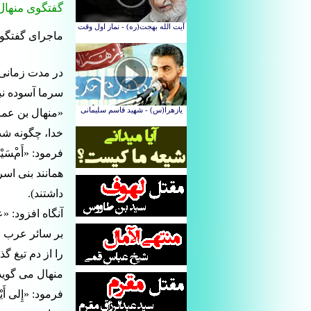
گفتگوی منهال 
ماجرای گفتگوی
در مدت زمانى 
«منهال بن عمر» 
خدا، چگونه ش
فرمود: «أَمْسَيْنا 
همانند بنى اسر
داشتند).
آنگاه افزود: 
بر سائر عرب فخ
را از دم تيغ گذران
منهال مى گويد
فرمود: «إِلى أَ