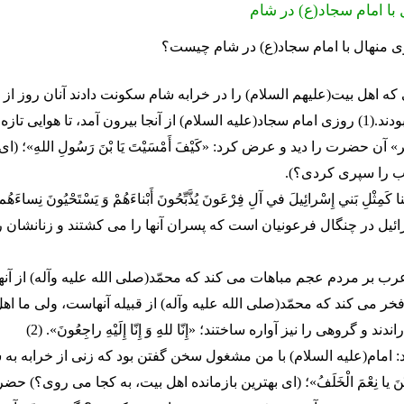
با امام سجاد(ع) در شام
 منهال با امام سجاد(ع) در شام چیست؟
كه اهل بيت(عليهم السلام) را در خرابه شام سكونت دادند آنان روز از
سرما آسوده نبودند.(1) روزى امام سجاد(عليه السلام) از آنجا بيرون آمد، تا هوايى تاز
آن حضرت را ديد و عرض كرد: «كَيْفَ أَمْسَيْتَ يَا بْنَ رَسُولِ اللهِ»؛ 
ب را سپرى كردى؟).
كَمِثْلِ بَني إِسْرائِيلَ في آلِ فِرْعَونَ يُذَّبِّحُونَ أَبْناءَهُمْ وَ يَسْتَحْيُونَ نِساء
ائيل در چنگال فرعونيان است كه پسران آنها را مى كشتند و زنانشان ر
«عرب بر مردم عجم مباهات مى كند كه محمّد(صلى الله عليه وآله) از 
ر مى كند كه محمّد(صلى الله عليه وآله) از قبيله آنهاست، ولى ما اهل 
دند و گروهى را نيز آواره ساختند؛ «إِنّا للهِِ وَ إِنّا إِلَيْهِ راجِعُونَ». (2)
: امام(عليه السلام) با من مشغول سخن گفتن بود كه زنى از خرابه به 
يْنَ يا نِعْمَ الْخَلَفُ»؛ (اى بهترين بازمانده اهل بيت، به كجا مى روى؟) ح