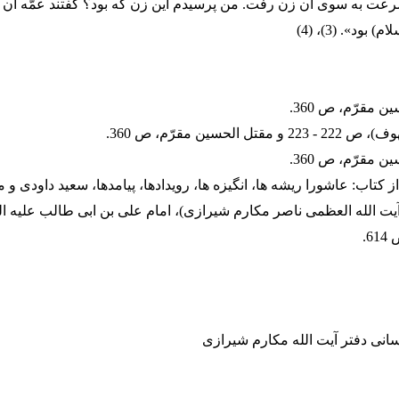
رعت به سوى آن زن رفت. من پرسيدم اين زن كه بود؟ گفتند عمّه آ
بود». (3)، (4)
 از کتاب: عاشورا ريشه ‏ها، انگيزه‏ ها، رويدادها، پيامدها، سعید داودی 
آيت الله العظمى ناصر مكارم شيرازى)، امام على بن ابى طالب عليه الس
سانی دفتر آیت الله مکارم شیرازی