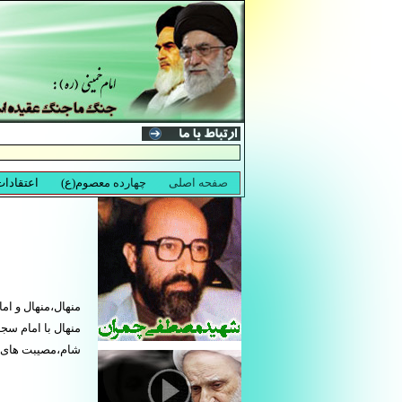
منهال،منهال و ام
منهال با امام سج
شام،مصیبت های 