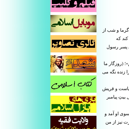
 گرما و شب از
ه كند كه
(اى پسر رسول
َهُم»؛ (روزگار ما
ا زنده نگه مى
آنهاست و قريش
بيتِ پيامبر
سوى او آمد و
ضرت نيز از من