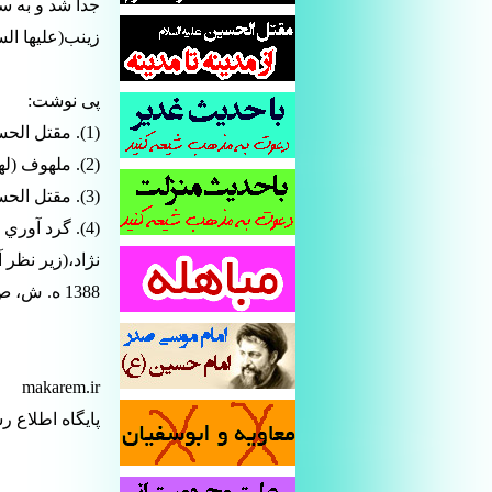
جدا شد و به س
زينب(عليها السلام) 
پی نوشت:
(1). مقتل الحسين مقرّم، ص 360.
(2). ملهوف (لهوف)، ص 222 - 223 و مقتل الحسين مقرّم، ص 360.
(3). مقتل الحسين مقرّم، ص 360.
(4). گرد آوري
نژاد،(زیر نظر 
1388 ه. ش‏، ص 614.
makarem.ir
پایگاه اطلاع ر