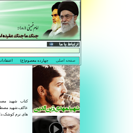
کتاب شهید مصطف
عاکف،شهید مصطفی 
های نرم کوشک،دا،ک