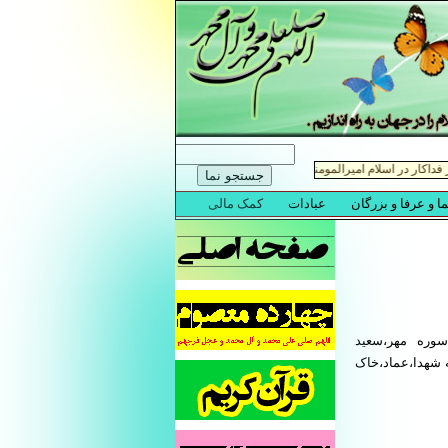
سوره مهر،سعید
ه شهدا،عماد،خاک