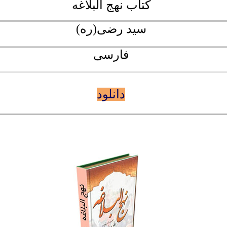
کتاب نهج البلاغه
سيد رضی(ره)
فارسی
دانلود