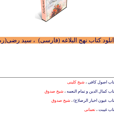
نلود کتاب نهج البلاغه (فارسی) ، سيد رضی(ره