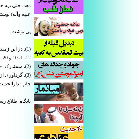
دهد، حتى دیه خر
علیه وآله) نوشته 
پی نوشت:
12، 1، 10 و 20.
(2). مستدرک، حاکم، ج 3، ص 125.
(3). گردآوری 
چاپ: دارالحدیث، بهار 386
پایگاه اطلاع رس