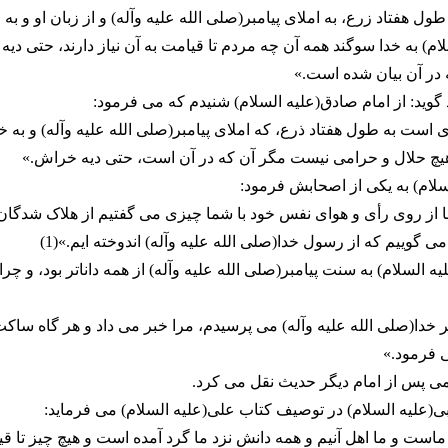
ول هفتاد زرع، به املاى پیامبر(صلى الله علیه وآله) و از زبان او و به
م) به خدا سوگند همه آن چه مردم تا قیامت به آن نیاز دارند، حتى دیه 
نه در آن بیان شده است.»
گوید: از امام صادق(علیه السلام) شنیدم که مى فرمود:
ى است به طول هفتاد ذرع، که املاى پیامبر(صلى الله علیه وآله) و به 
یچ حلال و حرامى نیست مگر آن که در آن است، حتى دیه خراش.»
لسلام) به یکى از اصحابش فرمود:
ا از روى رأى و هواى نفس خود با شما چیزى مى گفتیم از هلاک شدگان 
ى گوییم که از رسول خدا(صلى الله علیه وآله) اندوخته ایم.»(1)
ه السلام) به سنت پیامبر(صلى الله علیه وآله) از همه داناتر بود، و چرا
بر خدا(صلى الله علیه وآله) مى پرسیدم، مرا خبر مى داد و هر گاه ساک
 فرمود.»
امى پس از امام دیگر حدیث نقل مى کرد.
(علیه السلام) در توصیف کتاب على(علیه السلام) مى فرماید:
ماست و ما اهل آنیم و همه دانش نزد ما گرد آمده است و هیچ چیز تا ق