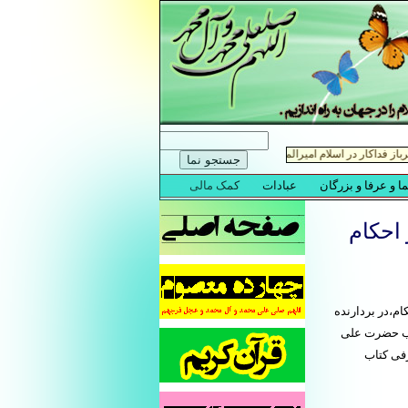
 احكام
م،در بردارنده
تاب حضرت علی
فی کتاب