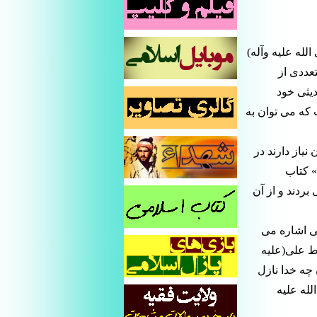
لله علیه وآله)
عددى از
یثى خود
 که مى توان به
نیاز دارند در
 کتاب
ردند و از آن
گى اشاره مى
ط على(علیه
 چه خدا نازل
له علیه