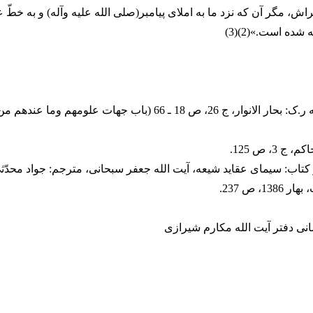
اش، مگر آن که نزد ما به املاى پیامبر(صلى الله علیه وآله) و به خطّ 
شده است.»(2)(3)
(1). در این زمینه ر.ک: بحار الانوار، ج 26، ص 18 ـ 66 (باب جهات علو
از کتاب: سیماى عقاید شیعه، آیت الله جعفر سبحانی، مترجم: جواد محدّ
1، ص 237.
انی دفتر آیت الله مکارم شیرازی