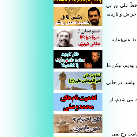
 خطّ على بن ابى
خراش و تازیانه
خط على(علیه
بودیم. لیکن ما
 نباشد، در حالى
ت مى شدم، او
یامت رخ نمى