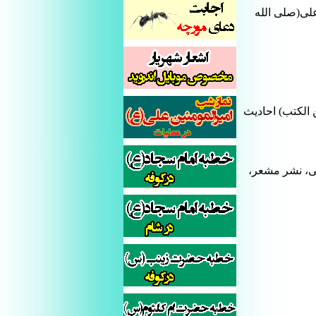
على(صلى الله
مهم وما عندهم من الکتب) احادیث
ثی، نشر مشعر،