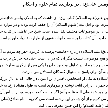
منین علی(ع) ، در بردارنده تمام علوم و احكام
ین على(علیه السلام) کتاب ویژه اى داشت که به املاى پیامبر خدا(صلى ا
ت بود و اهل بیت(علیهم السلام) آن را حفظ کرده بودند و در موارد مت
ب آن در موضوعات مختلف نقل شده است. شیخ حر عاملى در کتاب حد
احادیث آن کتاب را بر حسب ابواب فقهى از طهارت تا دیات آورده است
دق(علیه السلام) در باره «جامعه» پرسیدند، فرمود: «هر چه مردم به آن 
 هیچ موضوعى نیست مگر آن که در آن است. حتى دیه خراش بر بدن.»
م) سرچشمه احادیث اهل بیت بود و آن را یکى پس از دیگرى به ارث مى ب
به آن براى پاسخ به سئوال کنندگان استدلال مى نمودند.
السلام) به یکى از اصحابش ـ حُمران بن اعین ـ در حالى که به اتاق بزر
 حمران! در این اتاق، نوشته و طومارى است به طول هفتاد ذرع، به خ
 پیامبر خدا(صلى الله علیه وآله) اگر ما به حکومت برسیم، بر اساس آن
ى کنیم و از آن چه در این نوشته است نمى گذریم. امام صادق(صلى ال
لى(علیه السلام) را این چنین معرفى مى کند: