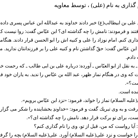
گذاری به نام (علی) ، توسط معاویه
 علی بن ابیطالب(ع) خبر دادند خداوند به عبدالله ابن عباس پسری داد
فتند و فرمودند: نامش را چه گذاشته اى؟ ابن عبّاس گفت: روا نیست ك
ذارى كنم. امام نوزاد را على و كنیه اش را ابو الحسن قرار دادند. هنگام
بن عبّاس گفت: حقّ گذاشتن نام و كنیه على را بر فرزندانتان ندارید. 
 دادم.
ـ به نقل از ابو العبّاس ـ آورده: درباره على بن ابى طالب ـ كه رحمت خدا 
ه وى در هنگام نماز ظهر، عبد الله بن عبّاس را ندید. به یاران خود فر
ست؟».
 شده است.
لیه السلام) نماز را خواند، فرمود: «نزد ابن عبّاس برویم».
رفت و به وى تبریك گفت و فرمود: «خداوندِ بخشاینده را شكر مى گزارم
 است، براى تو بركت قرار دهد. نامش را چه گذاشته اى؟».
آیا رواست كه من، قبل از تو، وى را نام گذارى كنم؟
 را خواست و نزد على(علیه السلام) آورد. على(علیه السلام) بچه را گرف