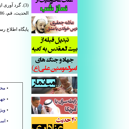
(3). گرد آوری
الحدیث، قم، 1386هـ ش، چاپ اوّل، ، ج12، ص 483.دانش نامه امیرالمؤمنین(ع)، ج 12، ص 483.
پایگاه اطلاع رس