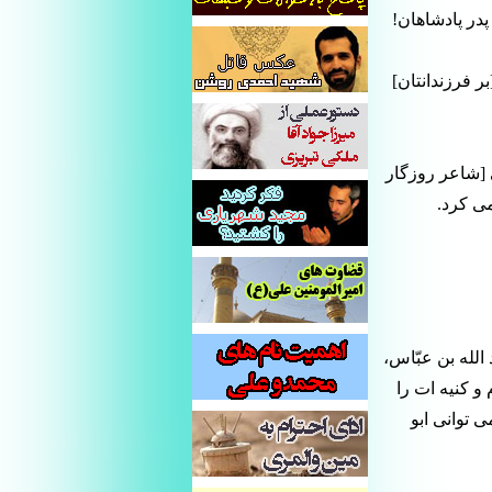
پدر پادشاهان!
ر فرزندانتان]
 [شاعر روزگار
مى كرد.
ن عبد الله بن عبّاس،
و كنیه ات را
 توانى ابو