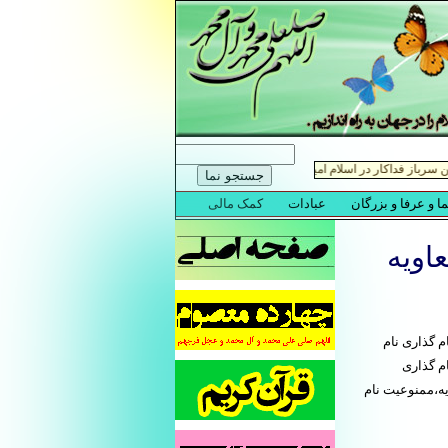
اویه
م گذاری نام
م گذاری
ه،ممنوعیت نام