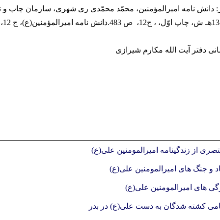
 از: دانش نامه امیرالمؤمنین، محمّد محمّدی ری شهری، سازمان چاپ و ن
انی دفتر آیت الله مکارم شیرازی