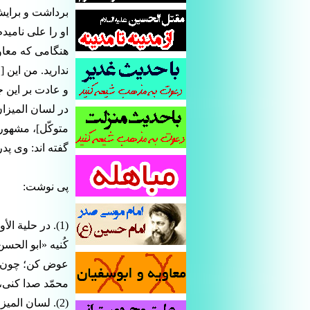
برداشت و برایش 
او را على نامید
هنگامى كه معاوی
ندارید. من این [
و عادت بر این جارى شد (1) [كه كسى به نام و
در لسان المیزا
متوكّل]، مشهور 
گفته اند: وى پدر
پی نوشت:
كُنیه «ابو الحس
عوض كن؛ چون من 
محمّد صدا كنى، و
(2). لسان المیزان، ج 4، ص 210، الرقم 558.