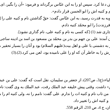
دعا كرد. سپس او را به ابن عبّاس برگرداند و فرمود: «آن را بگیر، اى 
م و كنیه اش را ابو الحسن قرار دادم».
ه به قدرت رسید، به ابن عبّاس گفت: حقّ گذاشتن نام و كنیه على را [ب
فرزندت] را ابو محمّد كنیه دادم.
 كنیه على، نام گذارى نشود].
ن آمده: على بن جهم بن بدر بن محمّد بن مسعود بن اسد بن ادینه ساجى
به دشمنى با على و اهل بیت(علیهم السلام) بود و آنان را بسیار تحقیر 
ش را به خاطر آن كه او را على نامیده بود، لعن مى كرد.(2).(3)
(1). در حلیة الأولیاء،(ج3، ص207)، از جعفر بن سلیمان، نقل است كه گفت: على ب
ن» داشت. وقتى پیش خلیفه عبد الملك رفت، عبد الملك به وى گفت: نام 
تاب نام و كنیه ات را ندارم. على گفت: نامم را نه، ولى كنیه ام را مى
 كنیه اش را تغییر داد.