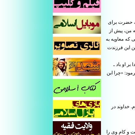
ه، حضرت برای
ه من، پیش از
ى كه معاویه به
من این فرزندت
بر او باد ـ
مود: «چرا ابن
. خداوند در
ت و كام وى را