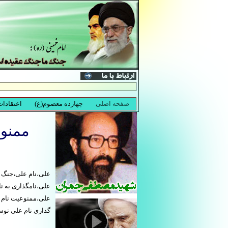
ممنوع
علی،نام علی،جنگ ع
علی،نامگذاری به ن
علی،ممنوعیت نام گ
گذاری نام علی توس