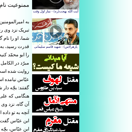
ممنوعیت نام 
به امیرالمومنین
تبریک نزد وى ر
شما، او را نام گ
قدرت رسید، به ا
را ابو محمّد كنیه
مبرّد در الکامل 
روایت شده است ك
عبّاس نیامده ا
گفتند: بچّه دار
هنگامى كه على(ع
آن گاه، نزد وى 
آنچه به تو داده
ابن عبّاس گفت: 
ابن عبّاس، بچّه