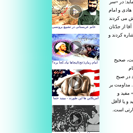
ید: در «سر
ادی و امام
وش می کردند
ا از جدّتان
شاره کردند و
لت، صحیح
ام
د در صبح
. مداومت بر
 مفید و
و یا لاأقل
یارتی است.