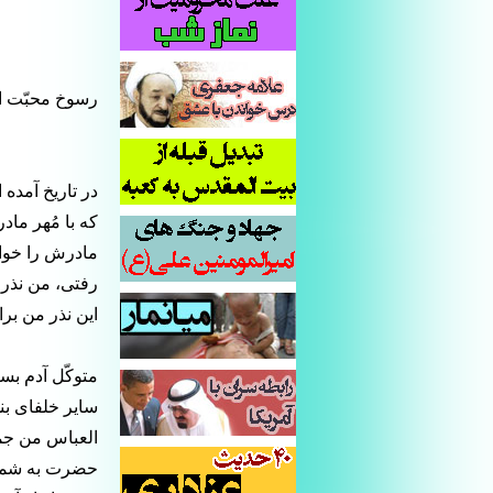
رسوخ محبّت ام
در تاریخ آمده 
که با مُهر ماد
مادرش را خوا
رفتی، من نذر 
این نذر من برا
متوکّل آدم بس
سایر خلفای بنی
العباس من جمل
حضرت به شمار 