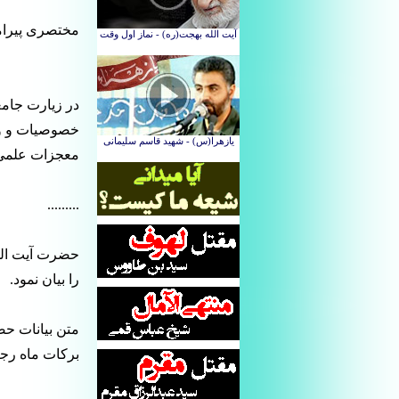
مختصری پیرامو
در زیارت جامع
خصوصیات و ویژ
معجزات علمی 
.........
حضرت آیت الل
را بیان نمود.
متن بیانات حض
برکات ماه رج