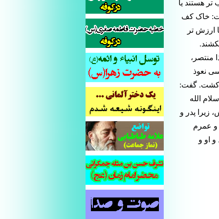
تر هستند یا
ت: خاک کف
ا ارزش تر
کشند.
ا منتصر،
سی نعوذ
ا کشت. گفت:
لام الله
 زیرا پدر و
 و عمرم
و او و