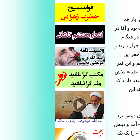
 باز هم
ود و آقا در
در هنگام
رار دارند و
حفر این
 و این قبر
علیه» تلاش
عه دادند که
د ابن
 دینش نزد
 آمد و دینش
» را یک یک