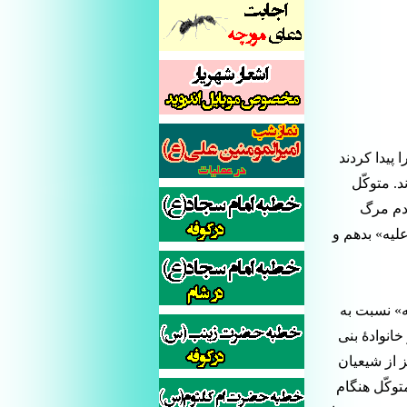
 پیدا کردند
د. متوکّل
دم مرگ
لیه» بدهم و
ه» نسبت به
خانوادۀ بنی
ز از شیعیان
توکّل هنگام