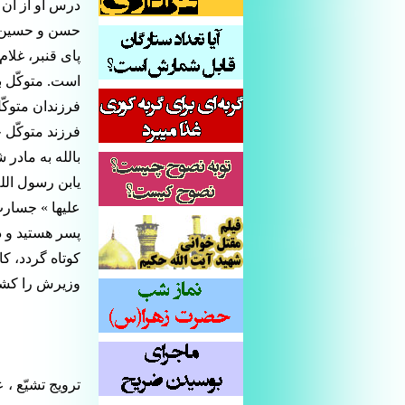
درس او از آن 
حسن و حسین ف
پای قنبر، غلام
است. متوکّل ب
فرزندان متوکّ
فرزند متوکّل 
بالله به مادر
یابن رسول الل
علیها » جسارت
پسر هستید و د
کوتاه گردد، کا
وزیرش را کشتند
ترویج تشیّع ،