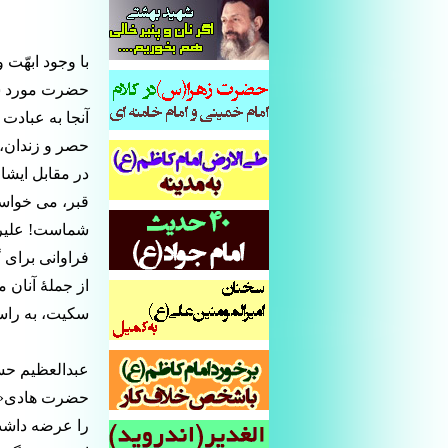
با وجود ابهّت
حضرت مورد شکن
آنجا به عبادت 
حصر و زندان، 
در مقابل ایشا
قبر، می خواست
شماست! علیرغ
فراوانی برای 
از جملۀ آنان م
سکیت، به راست
عبدالعظیم حس
حضرت هادی«سلا
را عرضه داشت 