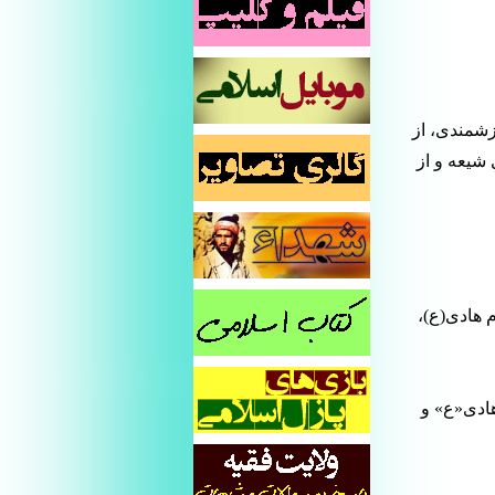
زشمندی، از
شیعه و از
 هادی(ع)،
هادی«ع» و