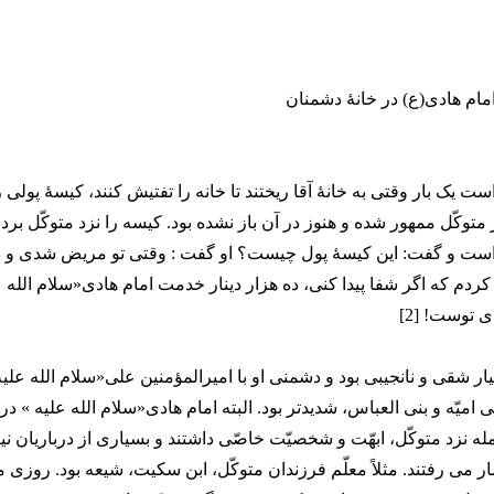
ام هادی(ع) در خانۀ دشمنان
است یک بار وقتی به خانۀ آقا ریختند تا خانه را تفتیش کنند، کیسۀ پولی را
ر متوکّل ممهور شده و هنوز در آن باز نشده بود. کیسه را نزد متوکّل بردن
ست و گفت: این کیسۀ پول چیست؟ او گفت : وقتی تو مریض شدی و 
کردم که اگر شفا پیدا کنی، ده هزار دینار خدمت امام هادی«سلام الله ع
ی توست! [2]
یار شقی و نانجیبی بود و دشمنی او با امیرالمؤمنین علی«سلام الله علی
 امیّه و بنی العباس، شدیدتر بود. البته امام هادی«سلام الله علیه » در 
ه نزد متوکّل، ابهّت و شخصیّت خاصّی داشتند و بسیاری از درباریان نی
می رفتند. مثلاً معلّم فرزندان متوکّل، ابن سکیت، شیعه بود. روزی م