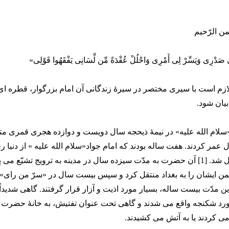
من الرّحیم
صَدْرِی وَیَسِّرْ لِی أَمْرِی وَاحْلُلْ عُقْدَةً مِّن لِّسَانِی یَفْقَهُوا قَوْلِی»
ازم است با سیری مختصر در سیرۀ زندگانی آن امام بزرگوار، قطره ای 
یان شود.
م الله علیه» در نیمۀ ذیحجه سال دویست و دوازده هجری قمری متول
عمر کردند. هفت ساله بودند که امام جواد«سلام الله علیه » از دنیا ر
به ایشان منتقل شد. [1] آن حضرت به مدّت سیزده سال در مدینه به ترویج تشیّع می 
ن ایشان را به بغداد منتقل کرد و سپس بیست سال در «سرّ من رای» در
این مدّت بیست ساله، بسیار مورد اذیت و آزار قرار گرفتند. گاهی شدیدا
ورد شکنجه واقع می شدند و گاهی تحت عنوان تفتیش، به خانۀ حضرت م
می کردند یا به آتش می کشیدند.