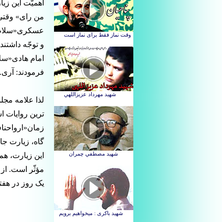
اهمیّت این ز
من رای» وقتی
عسکری«سلام ال
و توجّه داشتن
امام هادی«سلام
فرمودند: آری. [4
لذا علامه مجل
ترین روایات ا
زمان«ارواحنافد
گاه، زیارت جا
این زیارت، هم 
مؤثّر است. از 
یک روز در هفته