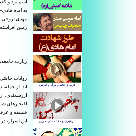
اسم برد و گفت
به امام هادی«
مهدی«روحی فد
زمین افراشته
زیارت جامعه،
روایات خاصّی 
اند. از جمله،
ارزشمندی، از 
افتخارهای شیع
فلسفه و عرفان
این اسرار، در 