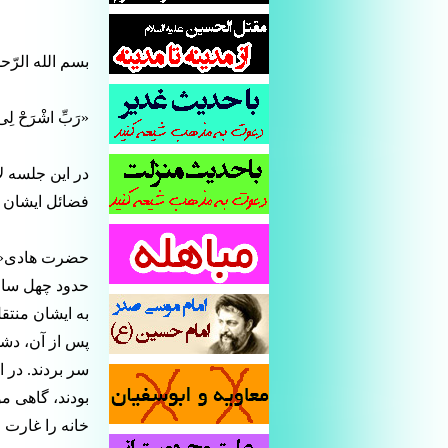
بسم الله الرّح
«رَبِّ اشْرَحْ لِی 
در این جلسه ل
فضائل ایشان ب
حضرت هادی«سلا
حدود چهل سال 
پس از آن، دشم
سر بردند. در 
بودند، گاهی م
خانه را غارت 