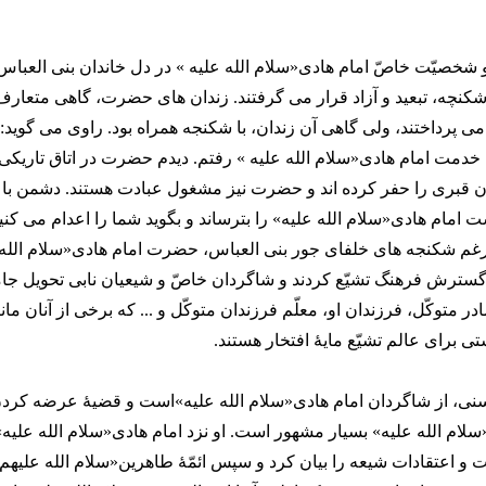
 و شخصیّت خاصّ امام هادی«سلام الله علیه » در دل خاندان بنی العباس،
چه، تبعید و آزاد قرار می گرفتند. زندان های حضرت، گاهی متعارف ب
می پرداختند، ولی گاهی آن زندان، با شکنجه همراه بود. راوی می گوید: 
خدمت امام هادی«سلام الله علیه » رفتم. دیدم حضرت در اتاق تاریکی ق
ن قبری را حفر کرده اند و حضرت نیز مشغول عبادت هستند. دشمن با 
 امام هادی«سلام الله علیه» را بترساند و بگوید شما را اعدام می کنیم
م شکنجه های خلفای جور بنی العباس، حضرت امام هادی«سلام الله 
گسترش فرهنگ تشیّع کردند و شاگردان خاصّ و شیعیان نابی تحویل جام
ادر متوکّل، فرزندان او، معلّم فرزندان متوکّل و ... که برخی از آنان مانن
ی برای عالم تشیّع مایۀ افتخار هستند.
نی، از شاگردان امام هادی«سلام الله علیه»است و قضیۀ عرضه کردن
م الله علیه» بسیار مشهور است. او نزد امام هادی«سلام الله علیه»
و اعتقادات شیعه را بیان کرد و سپس ائمّۀ طاهرین«سلام الله علیهم 