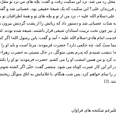
محل رد می شد. نزد ابن سکیت رفت و گفت: بچّه های من نزد تو مقرّب 
رزندان علی؟ ابن سکیت که یک شیعۀ حقیقی بود، عصبانی شد و گف
 علی«سلام الله علیه »، نزد من از تو و بچّه های تو و همۀ اطرافیان تو ب
ه شدّت عصبانی شد و دستور داد که زبانش را از پشت گردنش بیرون ب
ل نیز چون تحت تربیت استادان شیعی قرار داشتند، شیعه شده بودند. لذ
خدمت امام هادی«سلام الله علیه » آمد و گفت: یابن رسول الله! اگر ک
 شما سبّ کند، چه حکمی دارد؟ حضرت فرمودند: مرتدّ است و باید او ر
ه! دیشب شنیدم که پدرم یعنی متوکّل، در حال مستی به حضرت زهرا«س
 کرد و من همین امشب او را می کشم. حضرت فرمودند: تو او را نکش،
ر اثر این کار عمرت کوتاه می شود. منتصر گفت: حتّی اگر کشته شوم
ر را تمام خواهم کرد. پس شب هنگام، با غلامانش به اتاق متوکّل ریختند 
. [3]
 علیرغم شکنجه های فراوان