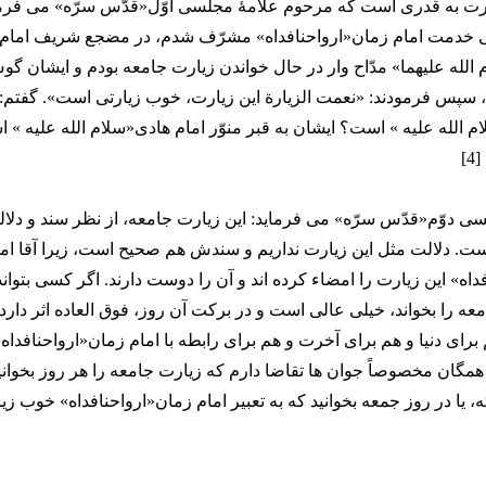
یارت به قدری است که مرحوم علامۀ مجلسی اوّل«قدّس سرّه» می فرما
 خدمت امام زمان«ارواحنافداه» مشرّف شدم، در مضجع شریف امام ه
له علیهما» مدّاح وار در حال خواندن زیارت جامعه بودم و ایشان گ
د، سپس فرمودند: «نعمت الزیارة این زیارت، خوب زیارتی است». گفتم: آق
 الله علیه » است؟ ایشان به قبر منوّر امام هادی«سلام الله علیه » ا
]
سی دوّم«قدّس سرّه» می فرماید: این زیارت جامعه، از نظر سند و دلا
ست. دلالت مثل این زیارت نداریم و سندش هم صحیح است، زیرا آقا ام
اه» این زیارت را امضاء کرده اند و آن را دوست دارند. اگر کسی بتوان
معه را بخواند، خیلی عالی است و در برکت آن روز، فوق العاده اثر دارد
برای دنیا و هم برای آخرت و هم برای رابطه با امام زمان«ارواحنافداه»
همگان مخصوصاً جوان ها تقاضا دارم که زیارت جامعه را هر روز بخوانید 
، یا در روز جمعه بخوانید که به تعبیر امام زمان«ارواحنافداه» خوب ز