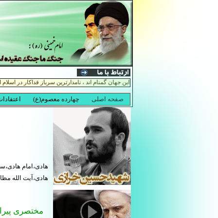
هادی،امام هادی،سی
هادی،آیت الله مظاه
مختصری پیرام