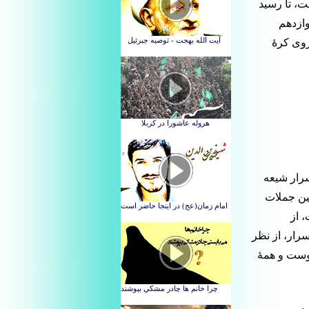
ت، تا رسید
وازدهم
روی کرۀ
سرار شیعه
نین جملات
 از
رار، از نظر
اوست و همۀ