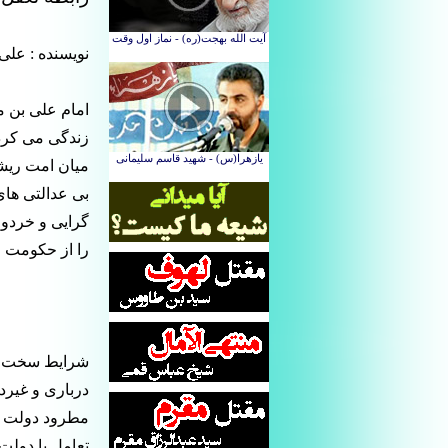
نویسنده : علی
امام علی بن م
زندگی می کرد 
میان امت ریشه
بی عدالتی های
گرایی و خردور
را از حکومت 
شرایط سخت و 
درباری و غیرد
مطرود دولت و 
تعامل با دول