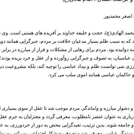
 اصغر محمدپور
حمد الهادی(ع)، حجت و خلیفه خداوند بر آفریده های هستی است. وی د
که به سبب ظلم بسیار مدعیان خلافت بر مردم، جبرگرایی همانند دور
 دوانیده بود. مردم برای رهایی از مشکلات و فرار از مبارزه در برابر
 عباسیان، به تصوف و جبرگرایی روآورده و از عقل و خرد بریده بودند؛ 
زی نمی توانست ظلم و بیداد عباسی را توجیه کند، بلکه مشروعیت د
و حاکمان عباسی همانند اموی سلب می کرد.
دشوار مبارزه و واماندگی مردم موجب شد تا عقل از سوی بسیاری از
رباری به عنوان عنصر نامطلوب، معرفی گردد و معتزلیان به جرم عقل
جامعه شوند. بدین ترتیب، تعبدگرایی محض به دور از خردورزی، به عن
ت ستمگر عباسی معرفی شد و تصوف به شکل اجتماعی، سرکوب و بیداد