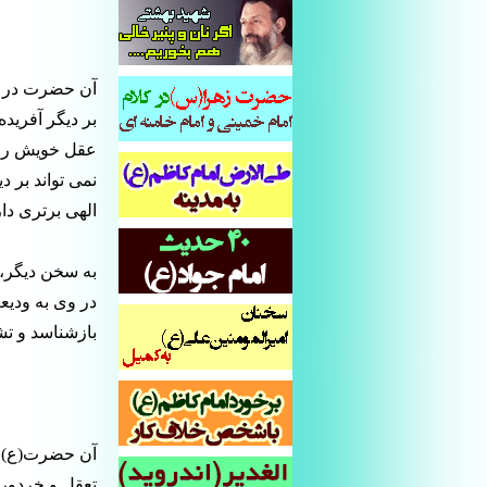
آن حضرت در ت
بر دیگر آفرید
عقل خویش را ب
نمی تواند بر 
الهی برتری دار
به سخن دیگر،
در وی به ودیع
بازشناسد و تش
آن حضرت(ع) بر
تعقل و خردورز