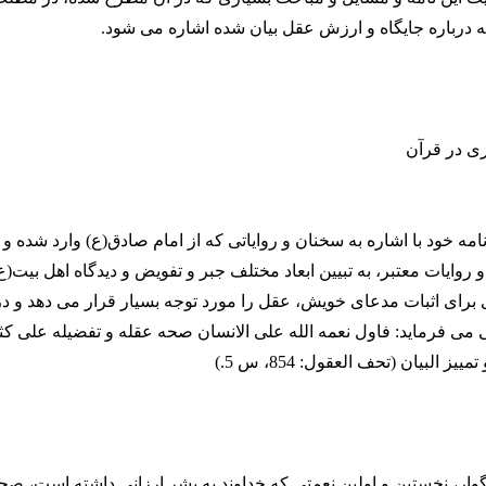
 درباره جایگاه و ارزش عقل بیان شده اشاره می شود.
ی در قرآن
امه خود با اشاره به سخنان و روایاتی که از امام صادق(ع) وارد شده و 
و روایات معتبر، به تبیین ابعاد مختلف جبر و تفویض و دیدگاه اهل بیت(ع)
 برای اثبات مدعای خویش، عقل را مورد توجه بسیار قرار می دهد و در
می فرماید: فاول نعمه الله علی الانسان صحه عقله و تفضیله علی کث
یز البیان (تحف العقول: 854، س 5.)
گوار، نخستین و اولین نعمتی که خداوند به بشر ارزانی داشته است، 