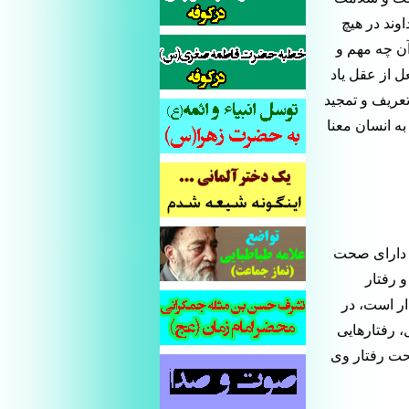
وند در هیچ
آن چه مهم و
 از عقل یاد
عریف و تمجید
به انسان معنا
 دارای صحت
و رفتار
ر است، در
، رفتارهایی
ت رفتار وی