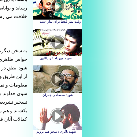
رساند و توانای
خلافت می رسد
به سخن دیگر، 
حواس ظاهری و 
شود. نطق در ا
از این طریق و
معلومات و تمی
سوی خداوند مخ
تسخیر تشریعی و
بکشاند و هم م
کمالات آنان قر