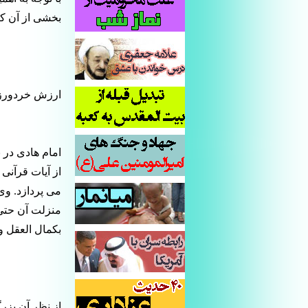
بخشی از آن که
ارزش خردورز
امام هادی در ن
از آیات قرآنی 
می پردازد. وی
منزلت آن حتی 
بکمال العقل و تمی
از نظر آن بزر