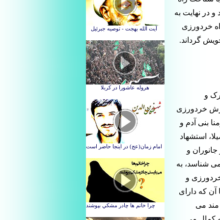
 و در نهایت به
راه خردورزی
ویش گرداند.
رک و
ارزش خردورزی
ا بنی آدم و
لا، استشهاد
 جانوران و
می شناسد، به
خردورزی و
آن که دارای
مند می
به کمال می