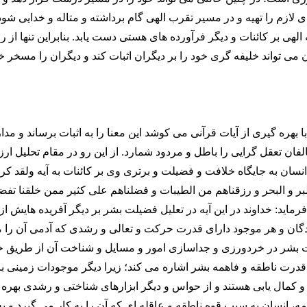
ای لازم را تهیه و در مسیر تقرب الهی گام برداشته و متاله و خدایی شود
لهی بر کائنات و دیگر فرآورده های هستی دست یابد. بنابراین تنها از 
می تواند خلیفه گری خود را بر دیگران اثبات کند و دیگران را مسخر خ
ا بهره گیری از آیات قرآنی می کوشد این معنا را به اثبات برساند و مدا
فان تعقل گرایی را باطل و مردود شمارد. از این رو در مقام تحلیل 
نسان به جایگاه خلافت و فضیلت و برتری وی بر کائنات به آیه ولقد کرمن
بر و البحر و رزقناهم من الطیبات و فضلناهم علی کثیر ممن خلقنا تفضی
ماید: خداوند در این آیه در تعلیل فضیلت بشر بر دیگر آفریده هایش از
دگان و هر موجود دارای قدرت حرکت و تعالی و رشدی که آدمی آن را 
رت بشر در خردورزی و جداسازی امور و مسایل و شناخت آن از طریق 
قدرت ناطقه و فاهمه بشر اشاره می کند؛ زیرا دیگر موجودات زمینی با 
کمال یابی هستند و از حواس و دیگر ابزارهای شناختی و رشدی بهره 
همه، انسان به سبب قوه ناطقه و عاقله ای که آن را به کار می گیرد و 