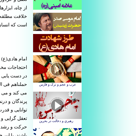
از چاه، ابزاره
خلافت مطلقه ا
است که انسان 
امام هادی(ع) ب
احتجاجات مخال
در دست یابی ا
حملناهم فی ال
می کند و می فر
پرندگان و درن
توانایی و قد
تعقل گرایی و 
حرکت و رشد و 
باشند، با این 