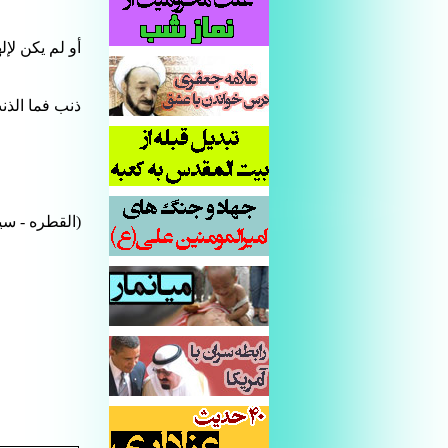
أو لم یکن لإل
ذنب فما الذنب
(القطره - سید احمد مستنبط(ره