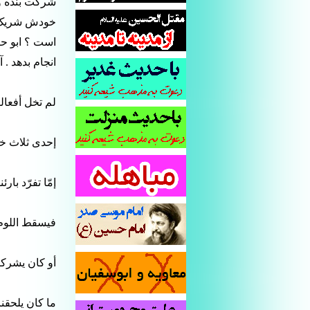
شرکت بنده و خ
خودش شریک بو
است ؟ ابو حن
انجام بدهد . 
لم تخل أفعالنا 
إحدی ثلاث خص
إمّا تفرّد بارئ
فیسقط اللوم ع
أو کان یشرکنا
ما کان یلحقنا