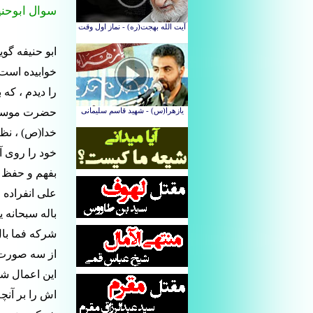
سوال ابوحنی
ابو حنیفه گ
خوابیده است 
را دیدم ، که 
حضرت موسی ب
خدا(ص) ، نظ
خود را روی 
بفهم و حفظ کن
علی انفراده ، 
باله سبحانه ی
شرکه فما بال
اش را بر آنچه