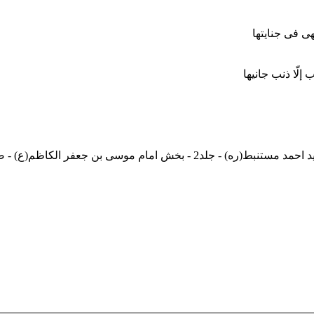
هی فی جنایتها
 إلّا ذنب جانیها
) - جلد2 - بخش امام موسی بن جعفر الکاظم(ع) - صفحه 646)