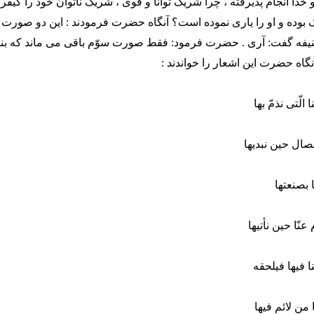
دا انجام پذیرفته ، چرا شریک توانا و قوی ، شریک ناتوان خود را کیفر د
ده و او را یاری نموده است؟ آنگاه حضرت فرمودند : این دو صورت ک
یفه گفت: آری . حضرت فرمود: فقط صورت سوّم باقی می ماند که بنده
آنگاه حضرت این اشعار را خواندند :
الّتی نذمّ بها
ال حین نبدیها
نا بصنعتها
نّا حین نأتیها
 فیها فیلحقه
 من لائم فیها