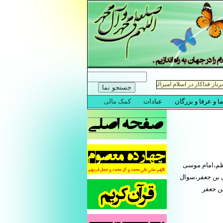
کاظم،امام موسی
ی بن جعفر،سوال
بن جعفر