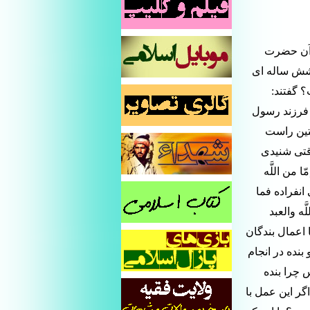
 آن حضرت
ا شش ساله ای
؟ گفتند:
 فرزند رسول
تین راست
قتی شنیدی
 من اللَّه
 انفراده فما
ه والعبد
 اعمال بندگان
داوند این کارها را انجام می دهد . 2) یا خدا و بنده در انجام
، پس چرا بنده
اگر این عمل با