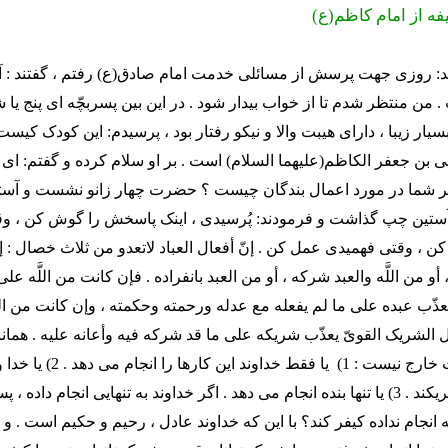
فه از امام کاظم(ع)
وید: روزی جهت پرسش از مسائلی خدمت امام صادق(ع) رفتم ، گفتند :
. من منتظر شدم تا از خواب بیدار شود . در این بین پسربچّه ای پنج ی
بسیار زیبا ، دارای هیبت والا و نیکو رفتار بود ، پرسیدم: این کودک کیست
ن جعفر الکاظم(علیهما السلام) است . بر او سلام کرده و گفتم: ای
ر شما در مورد اعمال بندگان چیست ؟ حضرت چهار زانو نشست و آس
آستین چپ گذاشت و فرمودند: پُرسیدی ، اینک پاسخش را گوش کن ، و
 ، وقتی فهمیدی عمل کن . إنّ أفعال العباد لاتعدو من ثلاث خصال : إمّا
أو من اللَّه والعبد شرکه ، أو من العبد بانفراده . فإن کانت من اللَّه علی
عذّب عبده علی ما لم یفعله مع عدله ورحمته وحکمته ، وإن کانت من اللَّ
 الشریک القویّ یعذّب شریکه علی ما قد شرکه فیه وأعانه علیه . همانا
از سه صورت خارج نیست : 1) یا فقط خ
این اعمال شریکند . 3) یا تنها بنده انجام می دهد . اگر خداوند به تنهایی انجام داده 
 انجام نداده کیفر کند؟ با این که خداوند عادل ، رحیم و حکیم است . و 