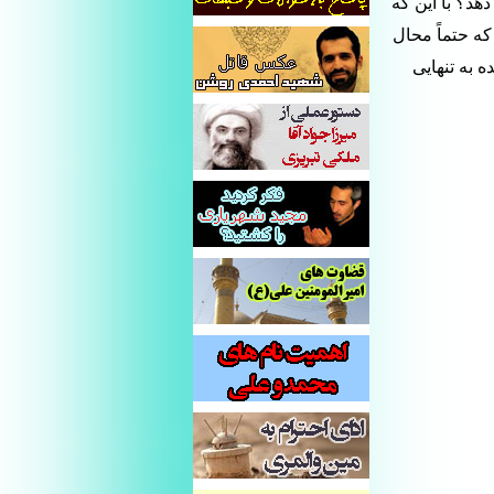
هد؟ با این که
ه حتماً محال
 به تنهایی