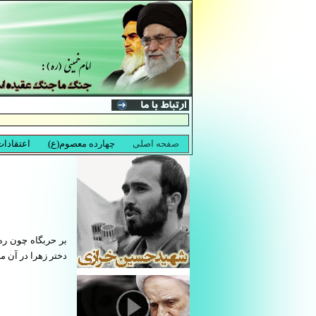
بر حربگاه چون ره
دختر زهرا در آن می