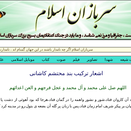
اشعار ترکيب بند محتشم کاشانی
اللهم صل علی محمد و آل محمد و عجل فرجهم و العن اعدائهم
 آن کاروان فتاد،شور و نشور واهمه را در گمان فتاد،هرجا که بود آهوئی از دشت پا
ان،بر پیکر شریف امام زمان فتاد،پس با زبان پر گله آن بضعه ی بتول،رو در مدینه کرد ک