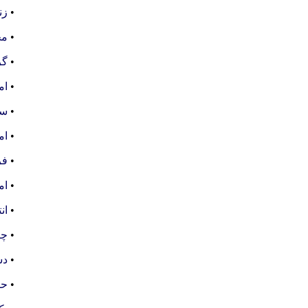
•
زن
•
مخ
•
گر
•
ام
•
سخ
•
ام
•
فر
•
ام
•
ان
•
چن
•
دس
•
حض