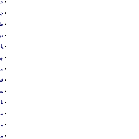
•
جو
•
چر
•
طل
•
در
•
پا
•
نه
•
نت
•
فق
•
سف
•
نا
•
مع
•
ما
•
مط