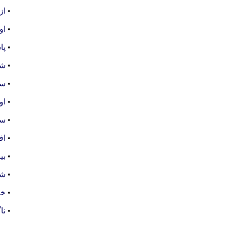
•
از
•
او
•
پا
•
شن
•
سخ
•
او
•
سف
•
اف
•
بی
•
شخ
•
خب
•
نا