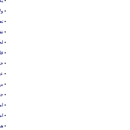
•
یک
•
ول
•
تع
•
تفسیر (
•
لح
•
قل
•
خو
•
عز
•
بر
•
جم
•
ام
•
ام
•
هم