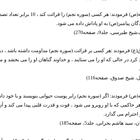
1) رسول الله(ص) فرمودند: هر کسی (سوره نجم) را قرا
گان پیامبر(ص) به او پاداش داده می شود.
خ طبرسی، جلد9، صفحه270)
ق(ع) فرمودند :هر کسی بر قرائت (سوره نجم) مداومت داشته باشد ، در
کرد در حالی که او را می ستایند ، و خداوند گناهان او را می بخشد و مر
ل، شیخ صدوق، صفحه116)
ه(ص) فرمودند: اگر (سوره نجم) رابر پوست حیوانی بنویسند و با خود داش
 هر حاکمی که با او روبرو می شود ، قوت و قدرت قلبی پیدا می کند و آ
احترام می گذارد.
سید هاشم بحرانی، جلد5، صفحه185)