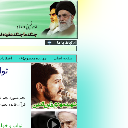
ثو
نجم،سوره نجم،ث
قرآن،فایده نجم،
ثواب و خو