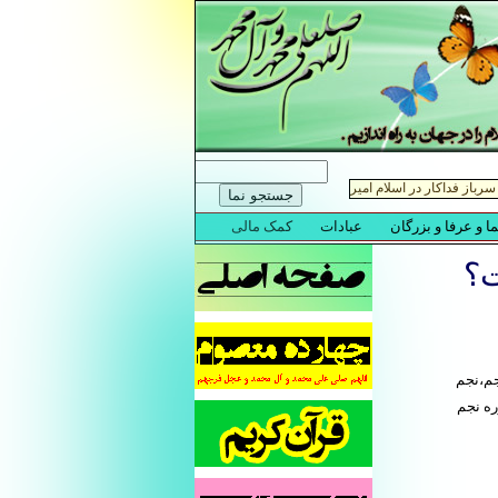
ت؟
م،نجم
ره نجم