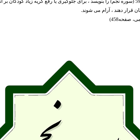
اگر آیات 61-59 (سوره نجم) را بنویسد ، برای جلوگیری یا رفع گریه زیاد کودکان بر آ
نان قرار دهند ، آرام می شوند.
، صفحه458)