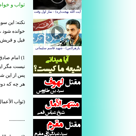
ثواب و خو
نکته: این سور
خوانده شود 
فیل و قریش 
1) امام صاد
نیست مگر این
پس از این شها
هر چه که دوس
(ثواب الأعمال
.............