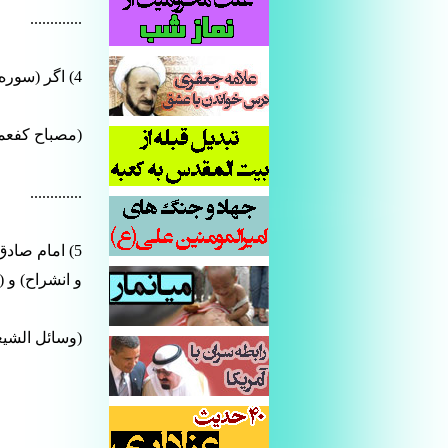
.............
4) اگر (سوره ضحی) را برای یک امر فراموش شده بخواند به یاد می آورد.
(مصباح کفعمی،
.............
5) امام صاد
و انشراح) و 
(وسائل الشیعه، 