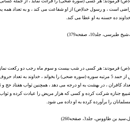
ه(ص) فرمودند: هر کسی (سوره ضحی) را قرائت نماید ، از جمله کسان
 راضی است ، و رسول خدا(ص) از او شفاعت می کند ، و به تعداد همه یت
داوند ده حسنه به او عطا می کند.
 طبرسی، جلد10، صفحه379)
ه(ص) فرمودند: هر کسی در شب بیست و سوم ماه رجب دو رکعت نماز ب
هر رکعت پس از حمد 5 مرتبه سوره (سوره ضحی) را بخواند ، خداوند به تعداد ح
داد کافران ، در بهشت به او درجه می دهد ، همچنین ثواب هفتاد حج و 
تشییع جنازه شرکت کرده و کسی که هزار مریض را عیادت کرده و ثوا
لمانان را برآورده کرده به او داده می شود.
ید بن طاووس، جلد3، صفحه260)