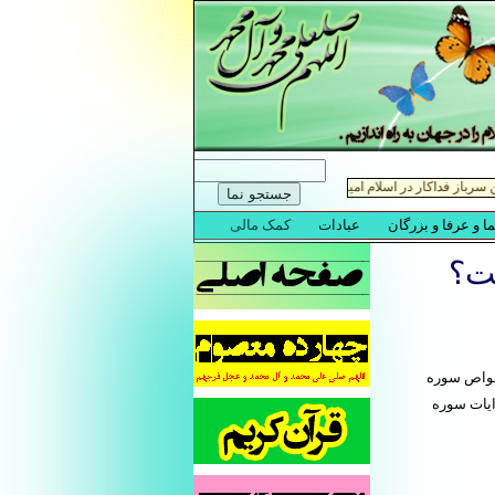
ت؟
واص سوره
یات سوره