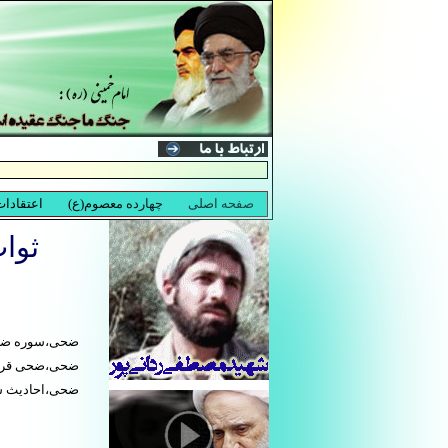
ثوا
ضحی،سوره ضح
ضحی،ضحی قرآن
ضحی،احادیث 